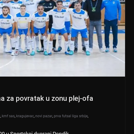
a za povratak u zonu plej-ofa
r
,
kmf sas
,
kragujevac
,
novi pazar
,
prva futsal liga srbije
,
00 u Sportskoj dvorani Pendik.