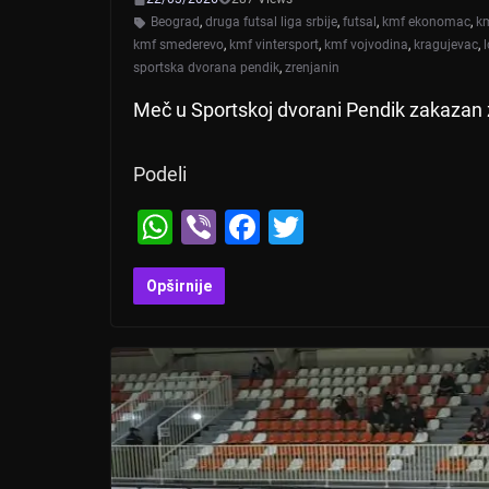
Beograd
,
druga futsal liga srbije
,
futsal
,
kmf ekonomac
,
k
kmf smederevo
,
kmf vintersport
,
kmf vojvodina
,
kragujevac
,
sportska dvorana pendik
,
zrenjanin
Meč u Sportskoj dvorani Pendik zakazan 
Podeli
W
Vi
F
T
h
b
a
wi
at
er
c
tt
Opširnije
s
e
er
A
b
p
o
p
o
k