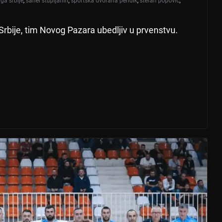
iga srbije
,
sanel stupljanin
,
sportska dvorana pendik
,
stefan popović
,
Srbije, tim Novog Pazara ubedljiv u prvenstvu.