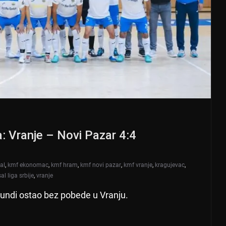
a: Vranje – Novi Pazar 4:4
al
,
kmf ekonomac
,
kmf hram
,
kmf novi pazar
,
kmf vranje
,
kragujevac
,
al liga srbije
,
vranje
kundi ostao bez pobede u Vranju.