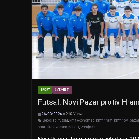
SPORT
SVE VESTI
Futsal: Novi Pazar protiv Hram
06/03/2026
240 Views
Beograd
,
futsal
,
kmf ekonomac
,
kmf hram
,
kmf novi paza
sportska dvorana pendik
,
zrenjanin
Novi Pazar i Hram igraće u subotu od 19.