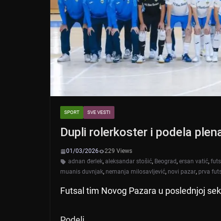
SPORT
SVE VESTI
Dupli rolerkoster i podela plen
01/03/2026
229 Views
adnan đerlek
,
aleksandar stošić
,
Beograd
,
ersan vatić
,
futs
muanis duvnjak
,
nemanja milosavljević
,
novi pazar
,
prva futs
Futsal tim Novog Pazara u poslednjoj se
Podeli