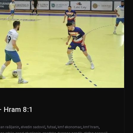
 – Hram 8:1
lan rašljanin
,
elvedin sadović
,
futsal
,
kmf ekonomac
,
kmf hram
,