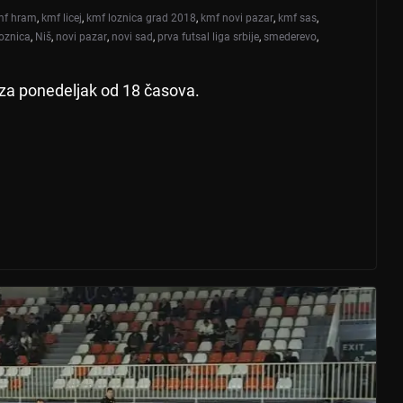
mf hram
,
kmf licej
,
kmf loznica grad 2018
,
kmf novi pazar
,
kmf sas
,
loznica
,
Niš
,
novi pazar
,
novi sad
,
prva futsal liga srbije
,
smederevo
,
za ponedeljak od 18 časova.