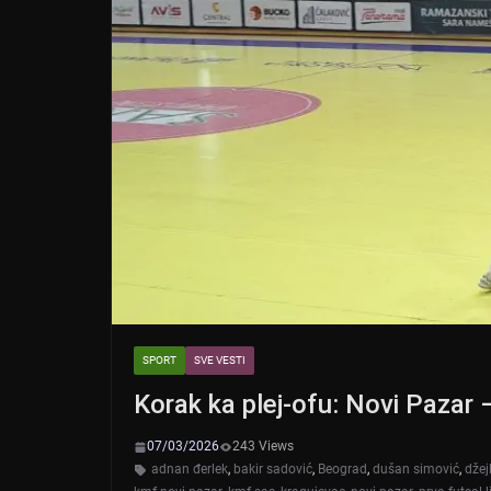
SPORT
SVE VESTI
Korak ka plej-ofu: Novi Pazar
07/03/2026
243 Views
adnan đerlek
,
bakir sadović
,
Beograd
,
dušan simović
,
džej