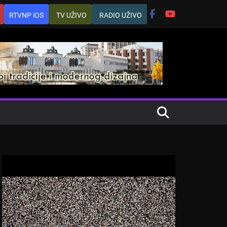
RTVNP iOS
TV UŽIVO
RADIO UŽIVO