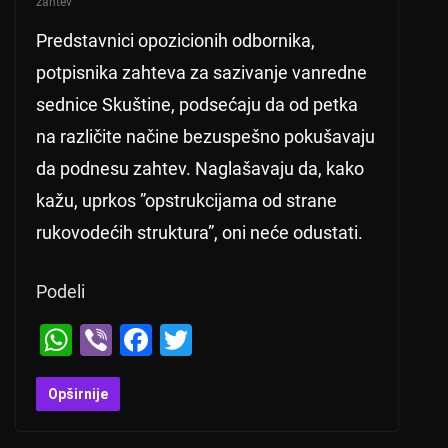
zahtev
Predstavnici opozicionih odbornika,
potpisnika zahteva za sazivanje vanredne
sednice Skuštine, podsećaju da od petka
na različite načine bezuspešno pokušavaju
da podnesu zahtev. Naglašavaju da, kako
kažu, uprkos ”opstrukcijama od strane
rukovodećih struktura”, oni neće odustati.
Podeli
W
Vi
F
T
h
b
a
wi
at
er
c
tt
Opširnije
s
e
er