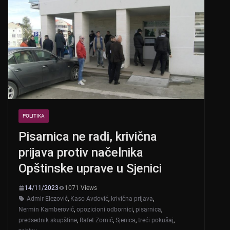
POLITIKA
Pisarnica ne radi, krivična
prijava protiv načelnika
Opštinske uprave u Sjenici
14/11/2023
1071 Views
Admir Elezović
,
Kaso Avdović
,
krivična prijava
,
Nermin Kamberović
,
opozicioni odbornici
,
pisarnica
,
predsednik skupštine
,
Rafet Zornić
,
Sjenica
,
treći pokušaj
,