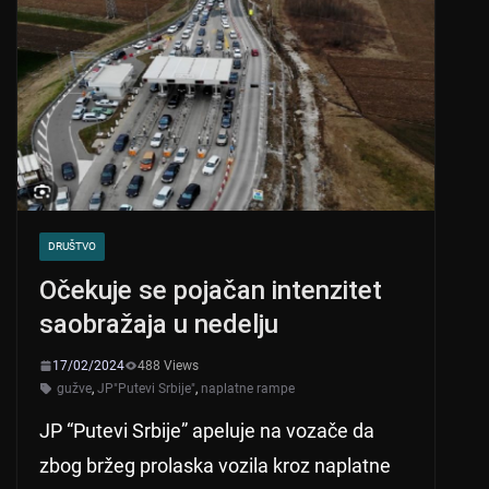
DRUŠTVO
Očekuje se pojačan intenzitet
saobražaja u nedelju
17/02/2024
488 Views
gužve
,
JP"Putevi Srbije"
,
naplatne rampe
JP “Putevi Srbije” apeluje na vozače da
zbog bržeg prolaska vozila kroz naplatne