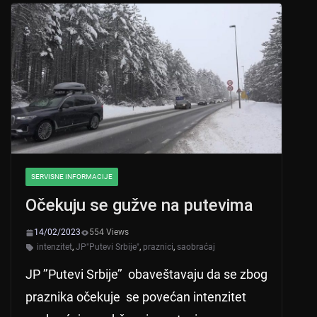
A
b
p
o
p
o
k
SERVISNE INFORMACIJE
Očekuju se gužve na putevima
14/02/2023
554 Views
intenzitet
,
JP"Putevi Srbije"
,
praznici
,
saobraćaj
JP ’’Putevi Srbije’’ obaveštavaju da se zbog
praznika očekuje se povećan intenzitet