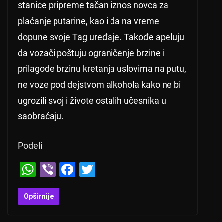
stanice pripreme tačan iznos novca za
plaćanje putarine, kao i da na vreme
dopune svoje Tag uređaje. Takođe apeluju
da vozači poštuju ograničenje brzine i
prilagode brzinu kretanja uslovima na putu,
ne voze pod dejstvom alkohola kako ne bi
ugrozili svoj i živote ostalih učesnika u
saobraćaju.
Podeli
W
Vi
F
T
h
b
a
wi
at
er
c
tt
Opširnije
s
e
er