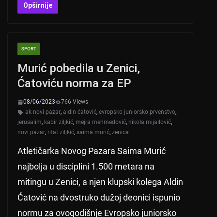
at
er
c
tt
Opširnije
s
e
er
A
b
SPORT
p
o
Murić pobedila u Zenici,
p
o
Ćatoviću norma za EP
k
08/06/2023
766 Views
ak novi pazar
,
aldin ćatović
,
evropsko juniorsko prvenstvo
,
jerusalim
,
kabir ziljkić
,
mejra mehmedović
,
nikola mijailović
,
novi pazar
,
rifat ziljkić
,
saima murić
,
zenica
Atletičarka Novog Pazara Saima Murić
najbolja u disciplini 1.500 metara na
mitingu u Zenici, a njen klupski kolega Aldin
Ćatović na dvostruko dužoj deonici ispunio
normu za ovogodišnje Evropsko juniorsko