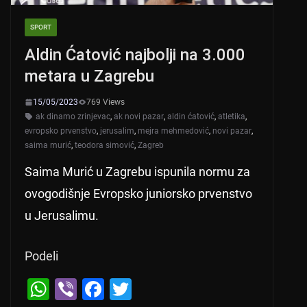
SPORT
Aldin Ćatović najbolji na 3.000
metara u Zagrebu
15/05/2023
769 Views
ak dinamo zrinjevac
,
ak novi pazar
,
aldin ćatović
,
atletika
,
evropsko prvenstvo
,
jerusalim
,
mejra mehmedović
,
novi pazar
,
saima murić
,
teodora simović
,
Zagreb
Saima Murić u Zagrebu ispunila normu za
ovogodišnje Evropsko juniorsko prvenstvo
u Jerusalimu.
Podeli
W
Vi
F
T