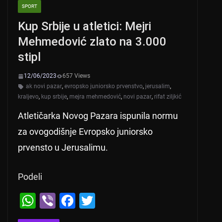
SPORT
Kup Srbije u atletici: Mejri
Mehmedović zlato na 3.000
stipl
12/06/2023
657 Views
ak novi pazar
,
evropsko juniorsko prvenstvo
,
jerusalim
,
kraljevo
,
kup srbije
,
mejra mehmedović
,
novi pazar
,
rifat ziljkić
Atletičarka Novog Pazara ispunila normu
za ovogodišnje Evropsko juniorsko
prvensto u Jerusalimu.
Podeli
W
Vi
F
T
h
b
a
wi