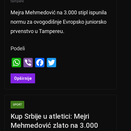
tampere
Mejra Mehmedović na 3.000 stipl ispunila
normu za ovogodišnje Evropsko juniorsko
prvenstvo u Tampereu.
Podeli
W
Vi
F
T
h
b
a
wi
at
er
c
tt
Opširnije
s
e
er
A
b
SPORT
p
o
Kup Srbije u atletici: Mejri
p
o
Mehmedović zlato na 3.000
k