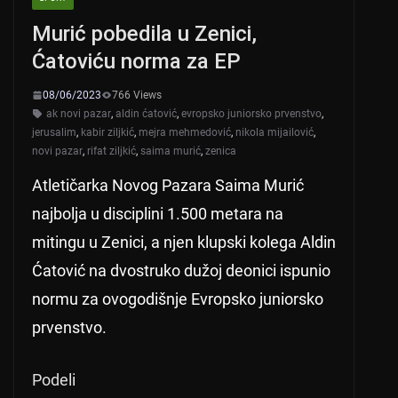
p
o
Murić pobedila u Zenici,
p
o
Ćatoviću norma za EP
k
08/06/2023
766 Views
ak novi pazar
,
aldin ćatović
,
evropsko juniorsko prvenstvo
,
jerusalim
,
kabir ziljkić
,
mejra mehmedović
,
nikola mijailović
,
novi pazar
,
rifat ziljkić
,
saima murić
,
zenica
Atletičarka Novog Pazara Saima Murić
najbolja u disciplini 1.500 metara na
mitingu u Zenici, a njen klupski kolega Aldin
Ćatović na dvostruko dužoj deonici ispunio
normu za ovogodišnje Evropsko juniorsko
prvenstvo.
Podeli