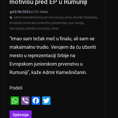
motivišu pred EP u Rumuniji
02/06/2023
725 Views
admir kamešničanin
,
bk novi pazar
,
boks
,
dauren taskalijev
,
evropsko juniorsko prvenstvo
,
kazahstan
,
kup nacija
,
novi pazar
,
ploešti
,
rumunija
,
vrbas
“Imao sam težak meč u finalu, ali sam se
maksimalno trudio. Verujem da ću izboriti
mesto u reprezentaciji Srbije na
Evropskom juniorskom prvenstvu u
Rumuniji”, kaže Admir Kamešničanin.
Podeli
W
Vi
F
T
h
b
a
wi
at
er
c
tt
Opširnije