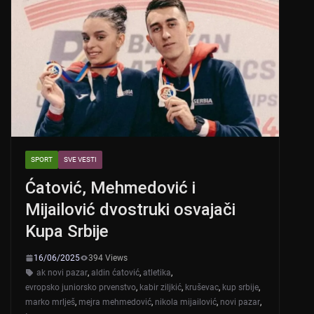
SPORT
SVE VESTI
Ćatović, Mehmedović i
Mijailović dvostruki osvajači
Kupa Srbije
16/06/2025
394 Views
ak novi pazar
,
aldin ćatović
,
atletika
,
evropsko juniorsko prvenstvo
,
kabir ziljkić
,
kruševac
,
kup srbije
,
marko mrlješ
,
mejra mehmedović
,
nikola mijailović
,
novi pazar
,