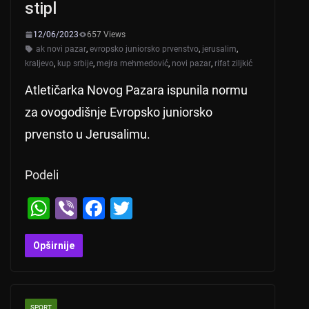
stipl
12/06/2023
657 Views
ak novi pazar
,
evropsko juniorsko prvenstvo
,
jerusalim
,
kraljevo
,
kup srbije
,
mejra mehmedović
,
novi pazar
,
rifat ziljkić
Atletičarka Novog Pazara ispunila normu
za ovogodišnje Evropsko juniorsko
prvensto u Jerusalimu.
Podeli
W
Vi
F
T
h
b
a
wi
at
er
c
tt
Opširnije
s
e
er
A
b
SPORT