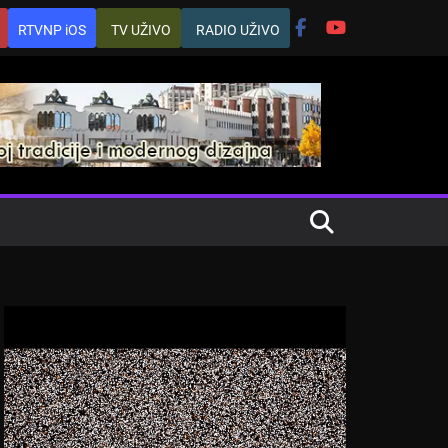
RTVNP iOS
TV UŽIVO
RADIO UŽIVO