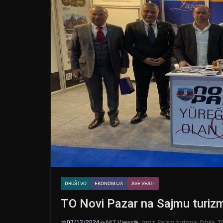
DRUŠTVO
EKONOMIJA
SVE VESTI
TO Novi Pazar na Sajmu turizm
07/12/2024
667 Views
Izmir
,
Sajam turizma
,
Srbija
,
T