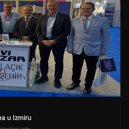
a u Izmiru
O Novi Pazar
,
turska