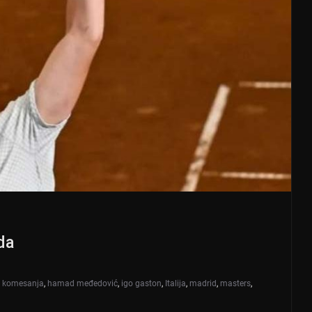
da
o komesanja
,
hamad međedović
,
igo gaston
,
Italija
,
madrid
,
masters
,