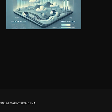
vet
O nama
Kontakt
ARHIVA