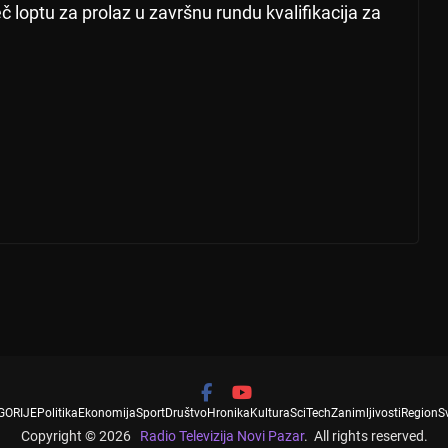
optu za prolaz u završnu rundu kvalifikacija za
GORIJE
Politika
Ekonomija
Sport
Društvo
Hronika
Kultura
SciTech
Zanimljivosti
Region
S
Copyright © 2026
Radio Televizija Novi Pazar
. All rights reserved.