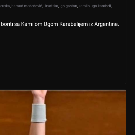
ncuska
,
hamad međedović
,
Hrvatska
,
igo gaston
,
kamilo ugo karabeli
,
boriti sa Kamilom Ugom Karabelijem iz Argentine.