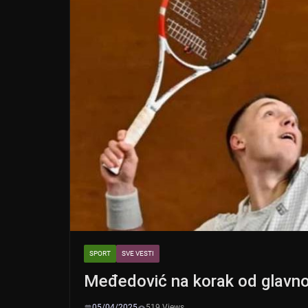
SPORT
SVE VESTI
Međedović na korak od glavno
05/04/2025
519 Views