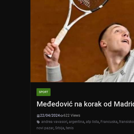
SPORT
Međedović na korak od Madri
22/04/2024
622 Views
andrea vavasori
,
argentina
,
atp lista
,
Francuska
,
fransisk
novi pazar
,
Srbija
,
tenis