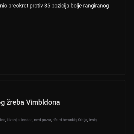
nio preokret protiv 35 pozicija bolje rangiranog
og žreba Vimbldona
ston
,
litvanija
,
london
,
novi pazar
,
ričard berankis
,
Srbija
,
tenis
,