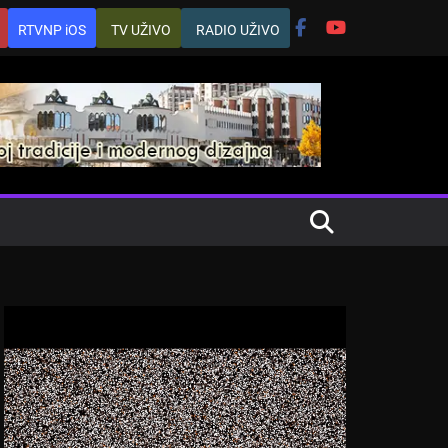
RTVNP iOS
TV UŽIVO
RADIO UŽIVO