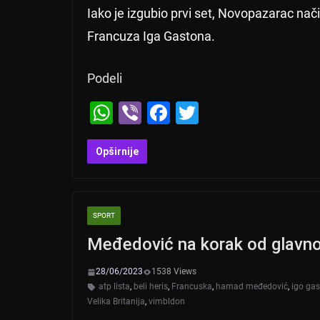
Iako je izgubio prvi set, Novopazarac nači
Francuza Iga Gastona.
Podeli
W
Vi
F
T
h
b
a
wi
at
er
c
tt
Opširnije
s
e
er
A
b
SPORT
p
o
Međedović na korak od glavn
p
o
k
28/06/2023
1538 Views
atp lista
,
beli heris
,
Francuska
,
hamad međedović
,
igo ga
Velika Britanija
,
vimbldon