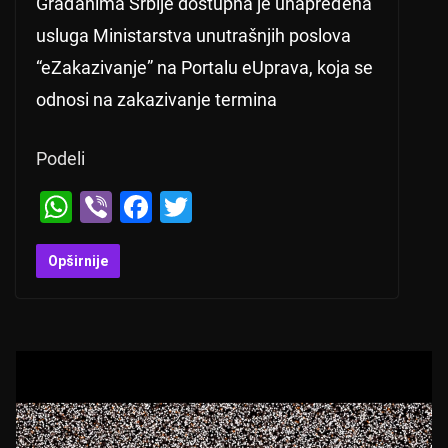
Građanima Srbije dostupna je unapređena
usluga Ministarstva unutrašnjih poslova
“eZakazivanje” na Portalu eUprava, koja se
odnosi na zakazivanje termina
Podeli
W
Vi
F
T
h
b
a
wi
at
er
c
tt
Opširnije
s
e
er
A
b
p
o
p
o
k