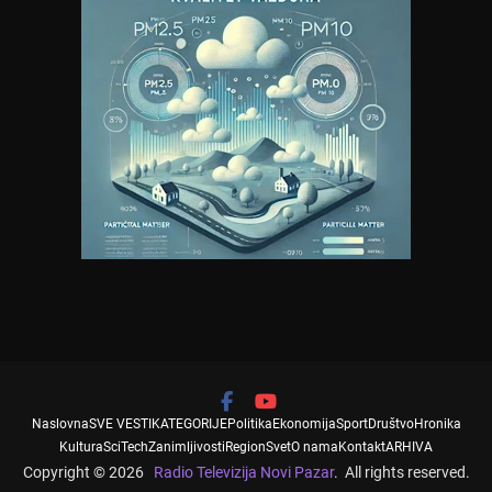
Naslovna
SVE VESTI
KATEGORIJE
Politika
Ekonomija
Sport
Društvo
Hronika
Kultura
SciTech
Zanimljivosti
Region
Svet
O nama
Kontakt
ARHIVA
Copyright © 2026
Radio Televizija Novi Pazar
. All rights reserved.