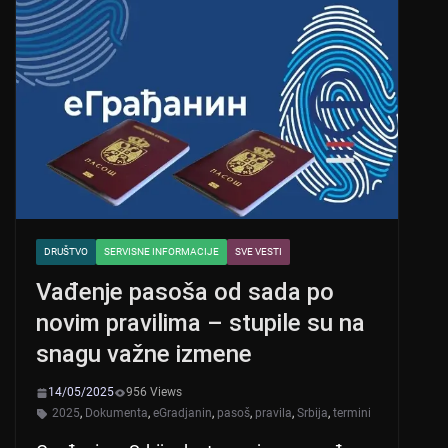
DRUŠTVO
SERVISNE INFORMACIJE
SVE VESTI
Vađenje pasoša od sada po
novim pravilima – stupile su na
snagu važne izmene
14/05/2025
956 Views
2025
,
Dokumenta
,
eGradjanin
,
pasoš
,
pravila
,
Srbija
,
termini