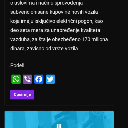
o uslovima i načinu sprovođenja
subvencionisane kupovine novih vozila
koja imaju isključivo električni pogon, kao
deo seta mera za unapređenje kvaliteta
vazduha, za šta je obezbeđeno 170 miliona
dinara, zavisno od vrste vozila.
Podeli
W
Vi
F
T
h
b
a
wi
at
er
c
tt
Opširnije
s
e
er
A
b
p
o