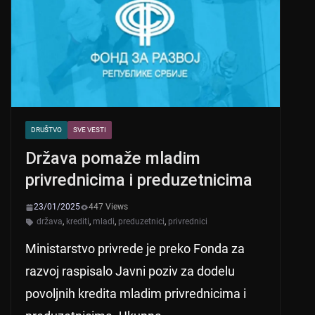
p
o
k
DRUŠTVO
SVE VESTI
Država pomaže mladim
privrednicima i preduzetnicima
23/01/2025
447 Views
država
,
krediti
,
mladi
,
preduzetnici
,
privrednici
Ministarstvo privrede je preko Fonda za
razvoj raspisalo Javni poziv za dodelu
povoljnih kredita mladim privrednicima i