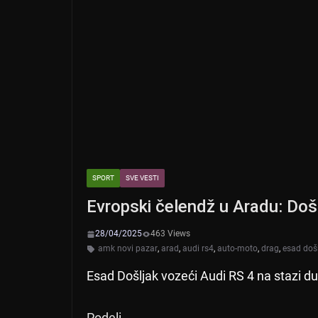
SPORT
SVE VESTI
Evropski čelendž u Aradu: Došlj
28/04/2025
463 Views
amk novi pazar
,
arad
,
audi rs4
,
auto-moto
,
drag
,
esad doš
Esad Došljak vozeći Audi RS 4 na stazi du
Podeli