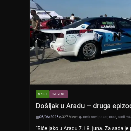
SPORT
SVE VESTI
Došljak u Aradu – druga epizo
05/06/2025
327 Views
amk novi pazar
,
arad
,
audi rs4
“Biće jako u Aradu 7. i 8. juna. Za sada je