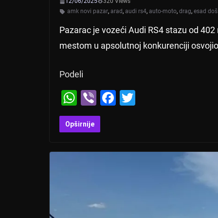
12/06/2025
320 Views
amk novi pazar
,
arad
,
audi rs4
,
auto-moto
,
drag
,
esad doš
Pazarac je vozeći Audi RS4 stazu od 402 
mestom u apsolutnoj konkurenciji osvojio
Podeli
W
Vi
F
T
h
b
a
wi
at
er
c
tt
Opširnije
s
e
er
A
b
p
o
p
o
k