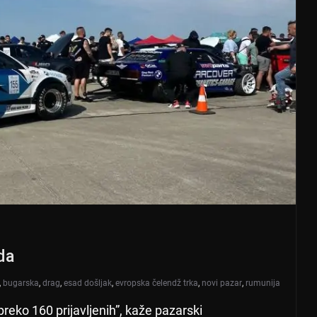
da
,
bugarska
,
drag
,
esad došljak
,
evropska čelendž trka
,
novi pazar
,
rumunija
 preko 160 prijavljenih”, kaže pazarski