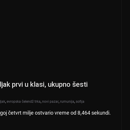
ak prvi u klasi, ukupno šesti
ljak
,
evropska čelendž trka
,
novi pazar
,
rumunija
,
sofija
goj četvrt milje ostvario vreme od 8,464 sekundi.