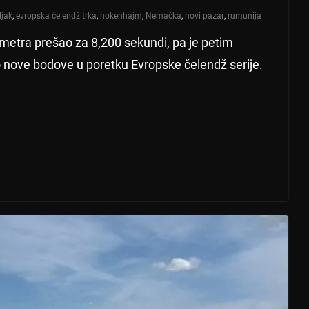
ljak
,
evropska čelendž trka
,
hokenhajm
,
Nemačka
,
novi pazar
,
rumunija
metra prešao za 8,200 sekundi, pa je petim
 nove bodove u poretku Evropske čelendž serije.