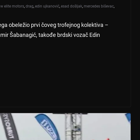
w elite motors
,
drag
,
edin ujkanović
,
esad došljak
,
mercedes biševac
,
ga obeležio prvi čoveg trofejnog kolektiva –
 Almir Šabanagić, takođe brdski vozač Edin