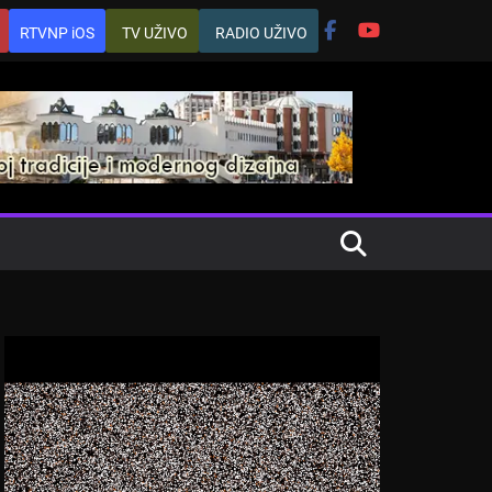
RTVNP iOS
TV UŽIVO
RADIO UŽIVO