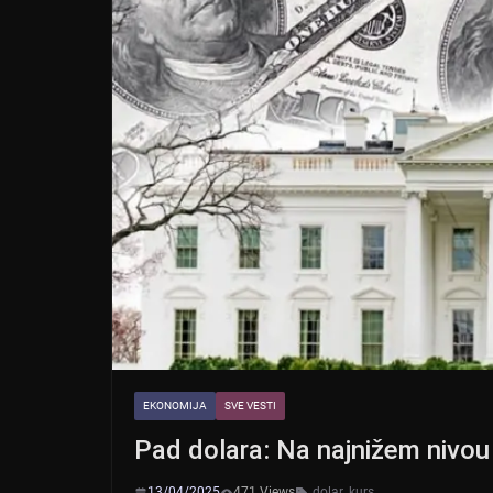
EKONOMIJA
SVE VESTI
Pad dolara: Na najnižem nivou 
13/04/2025
471 Views
dolar
,
kurs