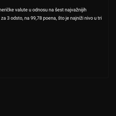
meričke valute u odnosu na šest najvažnijih
za 3 odsto, na 99,78 poena, što je najniži nivo u tri