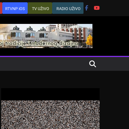
RTVNP iOS
TV UŽIVO
RADIO UŽIVO