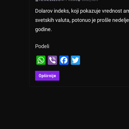
Dolarov indeks, koji pokazuje vrednost a
svetskih valuta, potonuo je prošle nedelje 
godine.
Podeli
W
Vi
F
T
h
b
a
wi
at
er
c
tt
Opširnije
s
e
er
A
b
p
o
p
o
k