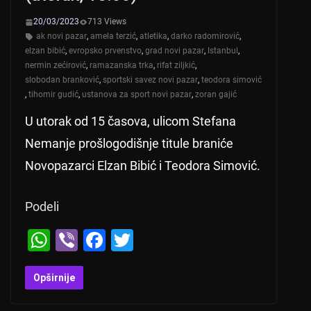
20/03/2023
713 Views
ak novi pazar
,
amela terzić
,
atletika
,
darko radomirović
,
elzan bibić
,
evropsko prvenstvo
,
grad novi pazar
,
Istanbul
,
nermin zećirović
,
ramazanska trka
,
rifat ziljkić
,
slobodan branković
,
sportski savez novi pazar
,
teodora simović
,
tihomir gudić
,
ustanova za sport novi pazar
,
zoran gajić
U utorak od 15 časova, ulicom Stefana
Nemanje prošlogodišnje titule braniće
Novopazarci Elzan Bibić i Teodora Simović.
Podeli
W
Vi
F
T
h
b
a
wi
at
er
c
tt
Opširnije
s
e
er