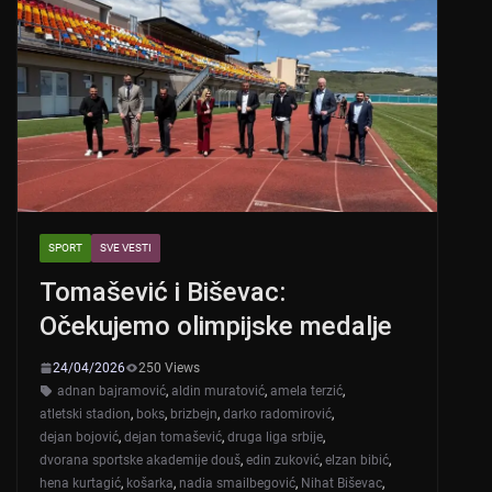
SPORT
SVE VESTI
Tomašević i Biševac:
Očekujemo olimpijske medalje
24/04/2026
250 Views
adnan bajramović
,
aldin muratović
,
amela terzić
,
atletski stadion
,
boks
,
brizbejn
,
darko radomirović
,
dejan bojović
,
dejan tomašević
,
druga liga srbije
,
dvorana sportske akademije douš
,
edin zuković
,
elzan bibić
,
hena kurtagić
,
košarka
,
nadia smailbegović
,
Nihat Biševac
,