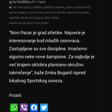
16/10/2024
571 Views
ak novi pazar
,
atletika
,
atletski stadion
,
darko radomirović
,
emka bugarić
,
novi pazar
,
savez za školski sport novi pazar
,
sportski savez novi pazar
,
stoni tenis
,
ustanova za sport novi pazar
“Novi Pazar je grad atletike. Najveće je
interesovanje kod mlađih osnovaca.
Zastupljene su sve discipline. Imaćemo
sigurno neke nove šampione. Za najbolje je
već krajem oktobra planirano okružno
takmičenje”, kaže Emka Bugarić ispred
lokalnog Sportskog saveza.
Podeli
W
Vi
F
T