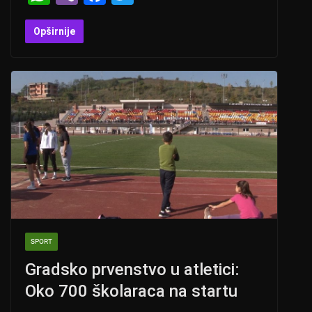
h
b
a
wi
at
er
c
tt
Opširnije
s
e
er
A
b
p
o
p
o
k
SPORT
Gradsko prvenstvo u atletici:
Oko 700 školaraca na startu