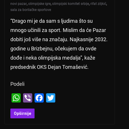
novi pazar
,
olimpijske igre
,
olimpijski komitet srbije
,
rifat ziljkić
,
sala za borilačke sportove
“Drago mi je da sam s ljudima što su
mnogo učinili za sport. Mislim da će Pazar
dobiti još više na značaju. Najkasnije 2032.
godine u Brizbejnu, očekujem da ovde
dođe i neka olimpijska medalja”, kaže
predsednik OKS Dejan Tomašević.
Podeli
W
Vi
F
T
h
b
a
wi
at
er
c
tt
Opširnije
s
e
er