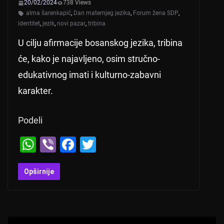
20/02/2024
738 Views
alma šarenkapić
,
Dan maternjeg jezika
,
Forum žena SDP
,
identitet
,
jezik
,
novi pazar
,
tribina
U cilju afirmacije bosanskog jezika, tribina
će, kako je najavljeno, osim stručno-
edukativnog imati i kulturno-zabavni
karakter.
Podeli
W
Vi
F
T
h
b
a
wi
at
er
c
tt
Opširnije
s
e
er
A
b