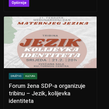
at
er
c
tt
Opširnije
s
e
er
A
b
p
o
p
o
k
DRUŠTVO
KULTURA
Forum žena SDP-a organizuje
tribinu – Jezik, kolijevka
identiteta