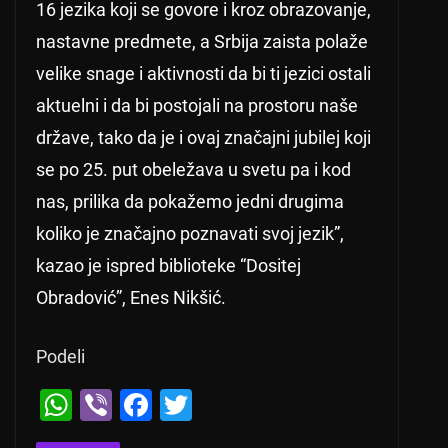
16 jezika koji se govore i kroz obrazovanje,
nastavne predmete, a Srbija zaista polaže
velike snage i aktivnosti da bi ti jezici ostali
aktuelni i da bi postojali na prostoru naše
države, tako da je i ovaj značajni jubilej koji
se po 25. put obeležava u svetu pa i kod
nas, prilika da pokažemo jedni drugima
koliko je značajno poznavati svoj jezik”,
kazao je ispred biblioteke “Dositej
Obradović”, Enes Nikšić.
Podeli
W
Vi
F
T
h
b
a
wi