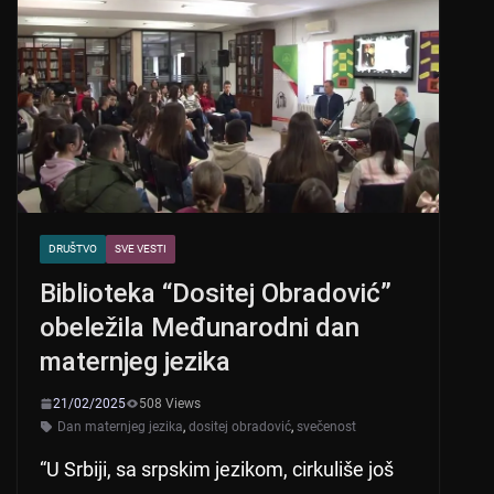
DRUŠTVO
SVE VESTI
Biblioteka “Dositej Obradović”
obeležila Međunarodni dan
maternjeg jezika
21/02/2025
508 Views
Dan maternjeg jezika
,
dositej obradović
,
svečenost
“U Srbiji, sa srpskim jezikom, cirkuliše još