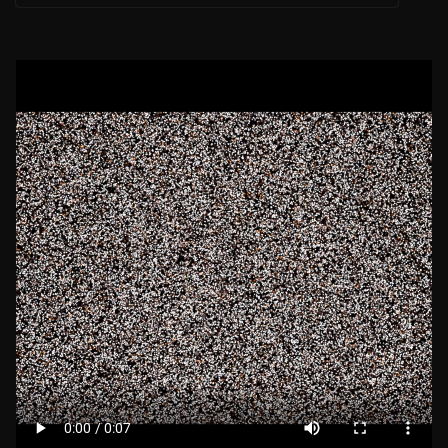
s
e
er
A
b
p
o
p
o
k