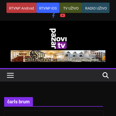
Skip
RTVNP Android
RTVNP iOS
TV UŽIVO
RADIO UŽIVO
to
content
čarls brum