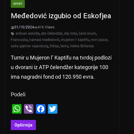
SPORT
Međedović izgubio od Eskofjea
01/10/2024
416 Views
antoan eskofje
,
atp čelendžer
,
atp lista
,
čarls brum
,
Francuska
,
hamad međedović
,
mujeron l' kaptifu
,
novi pazar
,
saša gejmar vajanburg
,
Srbija
,
tenis
,
Velika Britanija
Turnir u Mujeron l’ Kaptifu na tvrdoj podlozi
u dvorani iz ATP čelendžer kategorije 100
ima nagradni fond od 120.950 evra.
Podeli
W
Vi
F
T
h
b
a
wi
at
er
c
tt
Opširnije