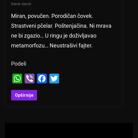
trener dandi
Miran, povučen. Porodičan čovek.
Strastveni pčelar. Poštenjačina. Ni mrava
ne bi zgazio… U ringu je doživljavao
metamorfozu… Neustrašivi fajter.
Podeli
W
Vi
F
T
h
b
a
wi
at
er
c
tt
Opširnije
s
e
er
A
b
p
o
p
o