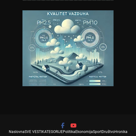
Naslovna
SVE VESTI
KATEGORIJE
Politika
Ekonomija
Sport
Društvo
Hronika