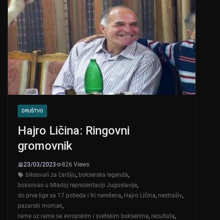
DRUŠTVO
Hajro Ličina: Ringovni
gromovnik
23/03/2023
826 Views
biksovali za čaršiju
,
bokserska legenda
,
boksovao u Mladoj reprezentaciji Jugoslavije
,
do prve lige sa 17 pobeda i tri nerešena
,
Hajro Ličina
,
nestrašiv
,
pazarski momak
,
rame uz rame sa evropskim i svetskim bokserima
,
rezultata
,