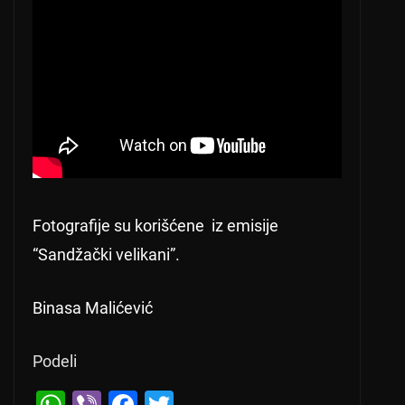
Fotografije su korišćene iz emisije
“Sandžački velikani”.
Binasa Malićević
Podeli
Next →
W
Vi
F
T