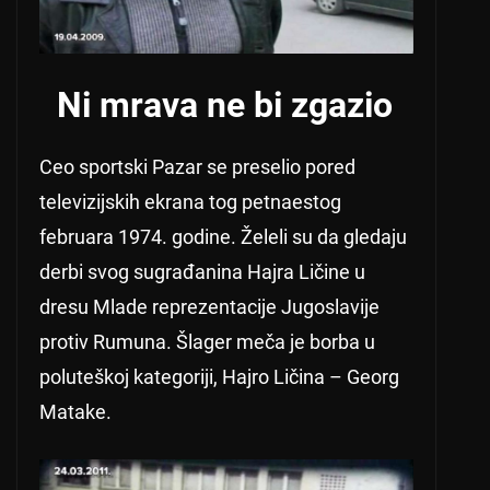
Ni mrava ne bi zgazio
Ceo sportski Pazar se preselio pored
televizijskih ekrana tog petnaestog
februara 1974. godine. Želeli su da gledaju
derbi svog sugrađanina Hajra Ličine u
dresu Mlade reprezentacije Jugoslavije
protiv Rumuna. Šlager meča je borba u
poluteškoj kategoriji, Hajro Ličina – Georg
Matake.