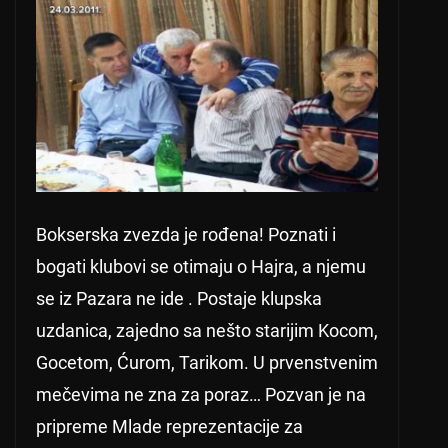
Bokserska zvezda je rođena! Poznati i
bogati klubovi se otimaju o Hajra, a njemu
se iz Pazara ne ide . Postaje klupska
uzdanica, zajedno sa nešto starijim Kocom,
Gocetom, Ćurom, Tarikom. U prvenstvenim
mečevima ne zna za poraz… Pozvan je na
pripreme Mlade reprezentacije za