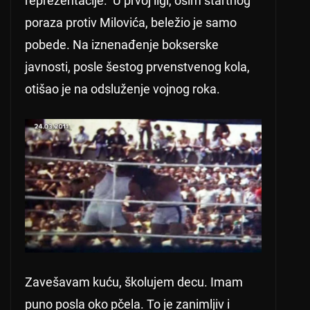
reprezentacije. U prvoj ligi, osim startnog
poraza protiv Milovića, beležio je samo
pobede. Na iznenađenje bokserske
javnosti, posle šestog prvenstvenog kola,
otišao je na odsluženje vojnog roka.
Zavešavam kuću, školujem decu. Imam
puno posla oko pčela. To je zanimljiv i