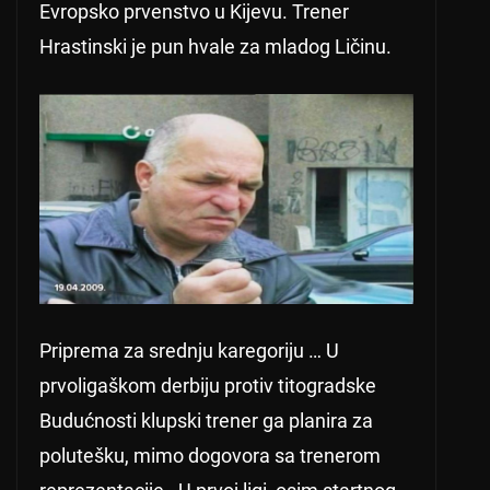
Evropsko prvenstvo u Kijevu. Trener
Hrastinski je pun hvale za mladog Ličinu.
Priprema za srednju karegoriju … U
prvoligaškom derbiju protiv titogradske
Budućnosti klupski trener ga planira za
polutešku, mimo dogovora sa trenerom