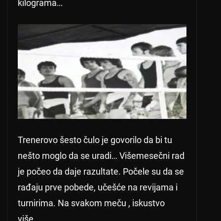
kilograma…
Trenerovo šesto čulo je govorilo da bi tu
nešto moglo da se uradi… Višemesečni rad
je počeo da daje razultate. Počele su da se
rađaju prve pobede, učešće na revijama i
turnirima. Na svakom meču , iskustvo
više…