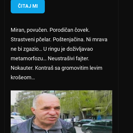
ČITAJ MI
Miran, povučen. Porodičan čovek.
Strastveni pčelar. Poštenjačina. Ni mrava
ne bi zgazio… U ringu je doživljavao
metamorfozu… Neustrašivi fajter.
Nokauter. Kontraš sa gromovitim levim
krošeom…