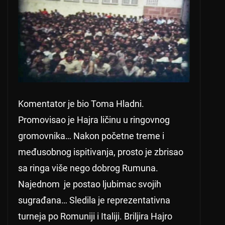
Komentator je bio Toma Hladni.
Promovisao je Hajra ličinu u ringovnog
gromovnika… Nakon početne treme i
međusobnog ispitivanja, prosto je zbrisao
sa ringa više nego dobrog Rumuna.
Najednom je postao ljubimac svojih
sugrađana… Sledila je reprezentativna
turneja po Romuniji i Italiji. Briljira Hajro