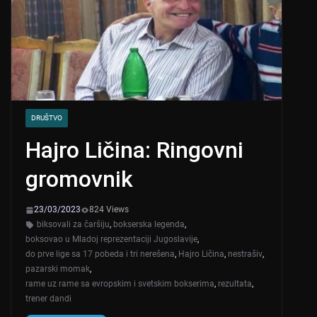
DRUŠTVO
Hajro Ličina: Ringovni
gromovnik
23/03/2023
824 Views
biksovali za čaršiju
,
bokserska legenda
,
boksovao u Mladoj reprezentaciji Jugoslavije
,
do prve lige sa 17 pobeda i tri nerešena
,
Hajro Ličina
,
nestrašiv
,
pazarski momak
,
rame uz rame sa evropskim i svetskim bokserima
,
rezultata
,
trener dandi