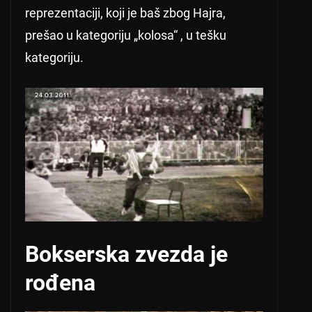
reprezentaciji, koji je baš zbog Hajra,
prešao u kategoriju „kolosa“ , u tešku
kategoriju.
Bokserska zvezda je
rođena