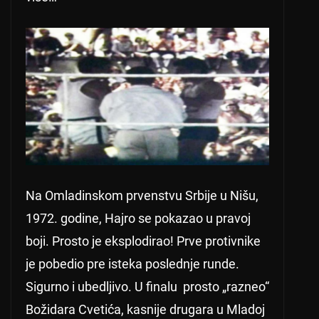
Na Omladinskom prvenstvu Srbije u Nišu,
1972. godine, Hajro se pokazao u pravoj
boji. Prosto je eksplodirao! Prve protivnike
je pobedio pre isteka poslednje runde.
Sigurno i ubedljivo. U finalu prosto „razneo“
Božidara Cvetića, kasnije drugara u Mladoj