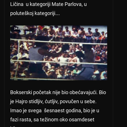
Ličina u kategoriji Mate Parlova, u
poluteškoj kategoriji….
Bokserski početak nije bio obećavajući. Bio
je Hajro stidljiv, ćutljiv, povučen u sebe.
Imao je svega šesnaest godina, bio je u
fazi rasta, sa težinom oko osamdeset