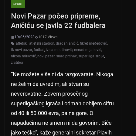
SPORT
Novi Pazar počeo pripreme,
Aničiću se javila 22 fudbalera
19/06/2023
1017 Views
atletski
,
atletski stadion
,
dragan aničić
,
fikret međedović
,
fk novi pazar
,
fudbal
,
ivica milutinović
,
nenad mijailović
,
nikola mirković
,
novi pazar
,
suad prtinac
,
super liga srbije
,
zlatibor
“Ne možete više ni da razgovarate. Nikoga
ne želim da uvredim, ali stvari su
neverovatne. Zovem prosečnog
superligaškog igrača i odmah dobijem cifru
od 40 ili 50.000 evra, pa na gore. O
napadačima ne smem ni da govorim. Biće
jako teško”, kaže generalni sekretar Plavih