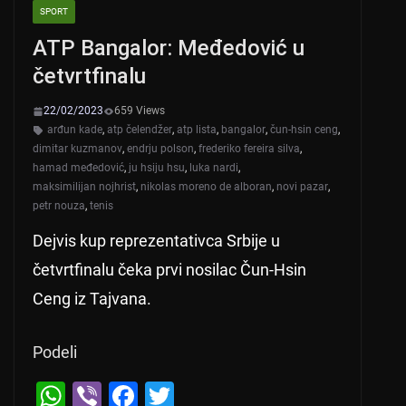
SPORT
ATP Bangalor: Međedović u
četvrtfinalu
22/02/2023
659 Views
arđun kade
,
atp čelendžer
,
atp lista
,
bangalor
,
čun-hsin ceng
,
dimitar kuzmanov
,
endrju polson
,
frederiko fereira silva
,
hamad međedović
,
ju hsiju hsu
,
luka nardi
,
maksimilijan nojhrist
,
nikolas moreno de alboran
,
novi pazar
,
petr nouza
,
tenis
Dejvis kup reprezentativca Srbije u
četvrtfinalu čeka prvi nosilac Čun-Hsin
Ceng iz Tajvana.
Podeli
W
Vi
F
T