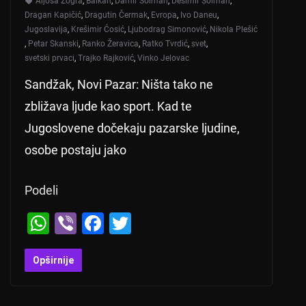
Aljoša Žogra
,
Balkan
,
Damir Šolman
,
Desimir Šolman
,
Dragan Kapičić
,
Dragutin Čermak
,
Evropa
,
Ivo Daneu
,
Jugoslavija
,
Krešimir Ćosić
,
Ljubodrag Simonović
,
Nikola Plešić
,
Petar Skanski
,
Ranko Žeravica
,
Ratko Tvrdić
,
svet
,
svetski prvaci
,
Trajko Rajković
,
Vinko Jelovac
Sandžak, Novi Pazar: Ništa tako ne
zbližava ljude kao sport. Kad te
Jugoslovene dočekaju pazarske ljudine,
osobe postaju jako
Podeli
W
Vi
F
T
h
b
a
wi
at
er
c
tt
Opširnije
s
e
er