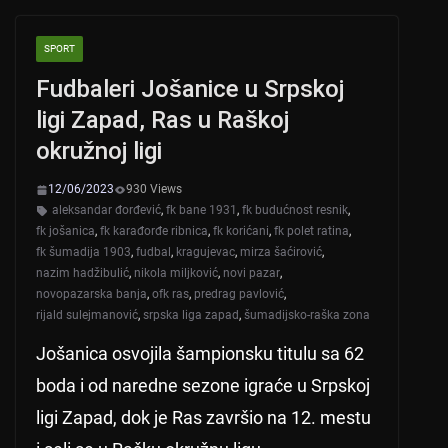
s
e
er
A
b
SPORT
p
o
Fudbaleri Jošanice u Srpskoj
p
o
ligi Zapad, Ras u Raškoj
k
okružnoj ligi
12/06/2023
930 Views
aleksandar đorđević
,
fk bane 1931
,
fk budućnost resnik
,
fk jošanica
,
fk karađorđe ribnica
,
fk korićani
,
fk polet ratina
,
fk šumadija 1903
,
fudbal
,
kragujevac
,
mirza šaćirović
,
nazim hadžibulić
,
nikola miljković
,
novi pazar
,
novopazarska banja
,
ofk ras
,
predrag pavlović
,
rijald sulejmanović
,
srpska liga zapad
,
šumadijsko-raška zona
Jošanica osvojila šampionsku titulu sa 62
boda i od naredne sezone igraće u Srpskoj
ligi Zapad, dok je Ras završio na 12. mestu