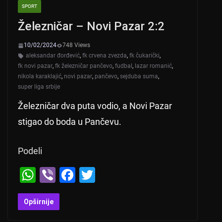
SPORT
Železničar – Novi Pazar 2:2
10/02/2024
748 Views
aleksandar đorđević
,
fk crvena zvezda
,
fk čukarički
,
fk novi pazar
,
fk železničar pančevo
,
fudbal
,
lazar romanić
,
nikola karaklajić
,
novi pazar
,
pančevo
,
sejduba suma
,
super liga srbije
Železničar dva puta vodio, a Novi Pazar
stigao do boda u Pančevu.
Podeli
W
Vi
F
T
h
b
a
wi
at
er
c
tt
Opširnije