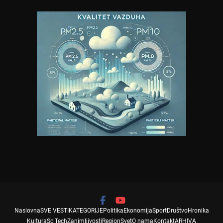
Naslovna
SVE VESTI
KATEGORIJE
Politika
Ekonomija
Sport
Društvo
Hronika
Kultura
SciTech
Zanimljivosti
Region
Svet
O nama
Kontakt
ARHIVA