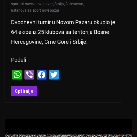
sportski savez novi pazar
,
Srbija
,
Šutenovac
,
ustanova za sport novi pazar
Dvodnevni turnir u Novom Pazaru okupio je
64 ekipe iz 25 klubova sa teritorija Bosne i
Hercegovine, Crne Gore i Srbije.
Podeli
W
Vi
F
T
h
b
a
wi
at
er
c
tt
Opširnije
s
e
er
A
b
p
o
p
o