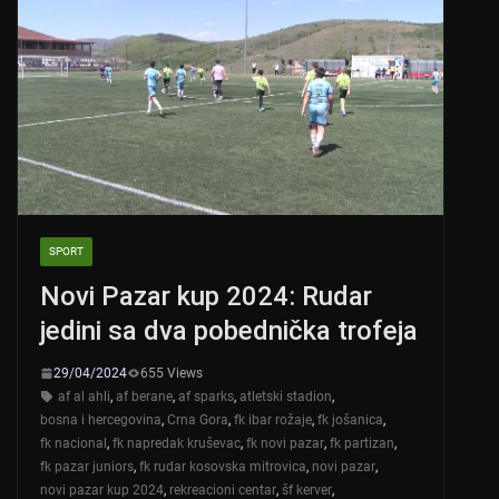
SPORT
Novi Pazar kup 2024: Rudar
jedini sa dva pobednička trofeja
29/04/2024
655 Views
af al ahli
,
af berane
,
af sparks
,
atletski stadion
,
bosna i hercegovina
,
Crna Gora
,
fk ibar rožaje
,
fk jošanica
,
fk nacional
,
fk napredak kruševac
,
fk novi pazar
,
fk partizan
,
fk pazar juniors
,
fk rudar kosovska mitrovica
,
novi pazar
,
novi pazar kup 2024
,
rekreacioni centar
,
šf kerver
,