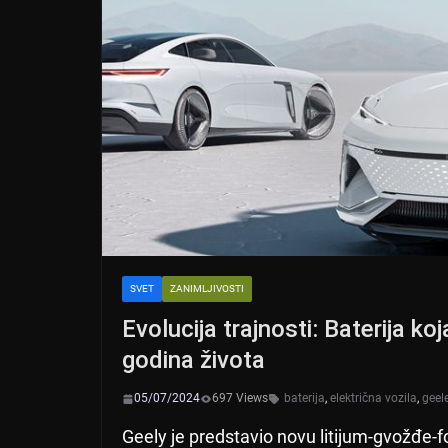
SVET
ZANIMLJIVOSTI
Evolucija trajnosti: Baterija k
godina života
05/07/2024
697 Views
baterija
,
električna vozila
,
geel
Geely je predstavio novu litijum-gvožđe-f