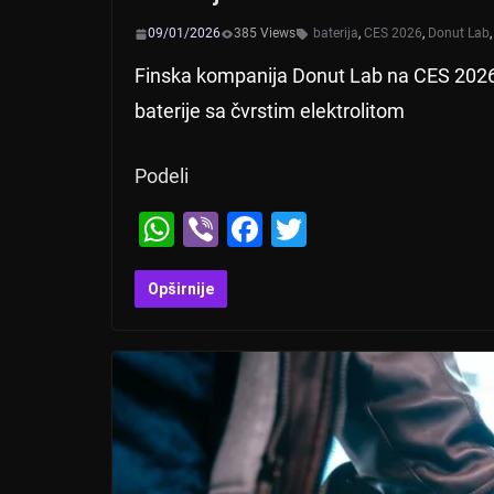
09/01/2026
385 Views
baterija
,
CES 2026
,
Donut Lab
Finska kompanija Donut Lab na CES 2026
baterije sa čvrstim elektrolitom
Podeli
W
Vi
F
T
h
b
a
wi
at
er
c
tt
Opširnije
s
e
er
A
b
p
o
p
o
k