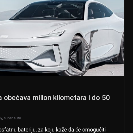
oja obećava milion kilometara i do 50
ey
,
super auto
osfatnu bateriju, za koju kaže da će omogućiti