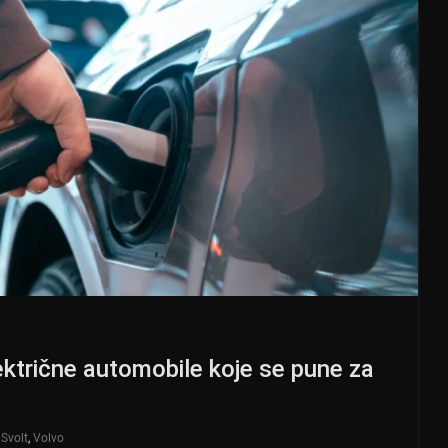
lektrične automobile koje se pune za
,
Svolt
,
Volvo