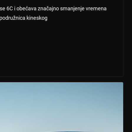
va se 6C i obećava značajno smanjenje vremena
, podružnica kineskog