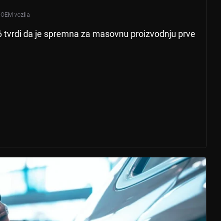
,
OEM vozila
 tvrdi da je spremna za masovnu proizvodnju prve