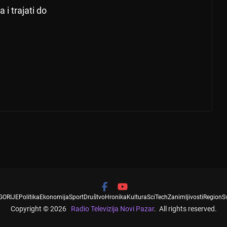
i trajati do
GORIJE
Politika
Ekonomija
Sport
Društvo
Hronika
Kultura
SciTech
Zanimljivosti
Region
S
Copyright © 2026
Radio Televizija Novi Pazar
. All rights reserved.