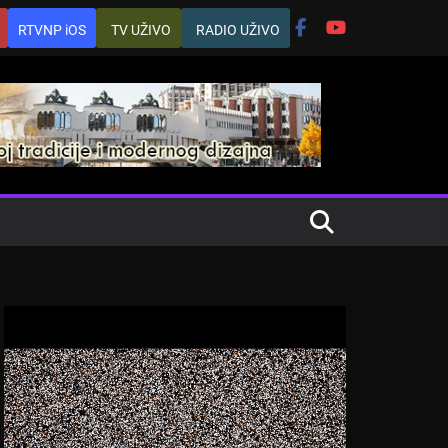
RTVNP iOS
TV UŽIVO
RADIO UŽIVO