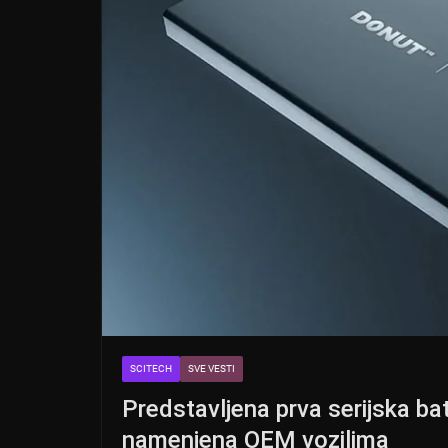
SCITECH
SVE VESTI
Predstavljena prva serijska bat
namenjena OEM vozilima