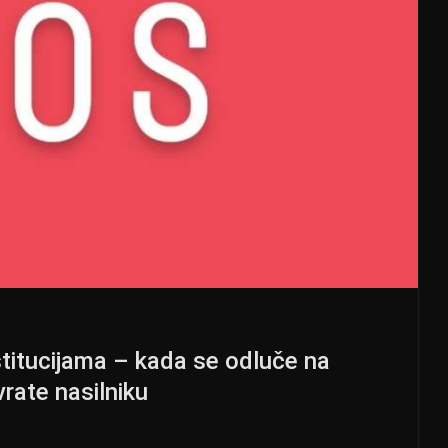
nstitucijama – kada se odluče na
vrate nasilniku