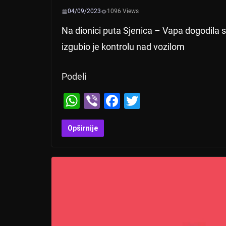
04/09/2023
1096 Views
Na dionici puta Sjenica – Vapa dogodila
izgubio je kontrolu nad vozilom
Podeli
W
Vi
F
T
h
b
a
wi
at
er
c
tt
Opširnije
s
e
er
A
b
p
o
p
o
k