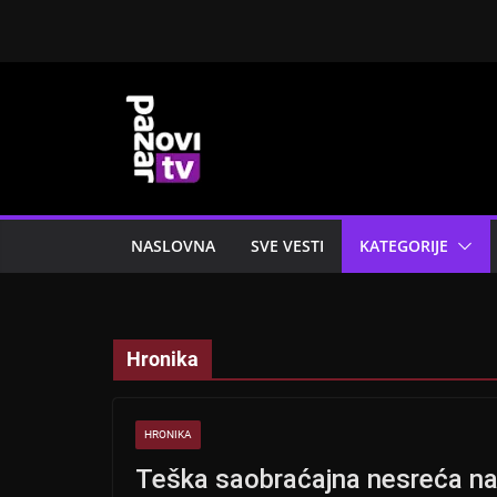
Skip
to
content
NASLOVNA
SVE VESTI
KATEGORIJE
Hronika
HRONIKA
Teška saobraćajna nesreća na