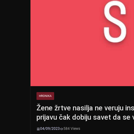
HRONIKA
Žene žrtve nasilja ne veruju i
prijavu čak dobiju savet da se 
04/09/2023
584 Views