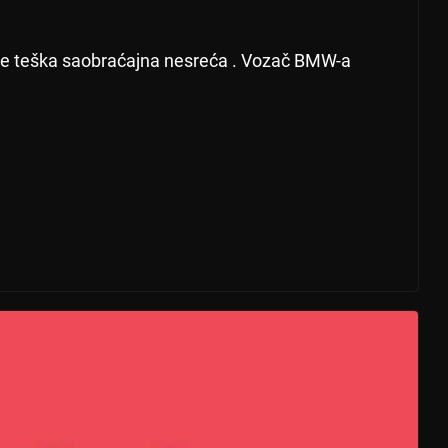
 se teška saobraćajna nesreća . Vozač BMW-a