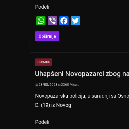
Podeli
W
Vi
F
T
h
b
a
wi
at
er
c
tt
Opširnije
s
e
er
A
b
HRONIKA
p
o
Uhapšeni Novopazarci zbog n
p
o
k
23/08/2023
2360 Views
Novopazarska policija, u saradnji sa Osnov
D. (19) iz Novog
Podeli