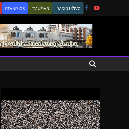
RTVNP iOS
TV UŽIVO
RADIO UŽIVO