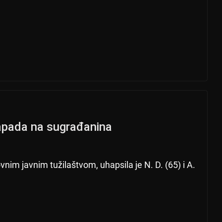
apada na sugrađanina
nim javnim tužilaštvom, uhapsila je N. D. (65) i A.