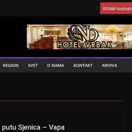
RTVNP Android
REGION
SVET
O NAMA
KONTAKT
ARHIVA
 putu Sjenica – Vapa