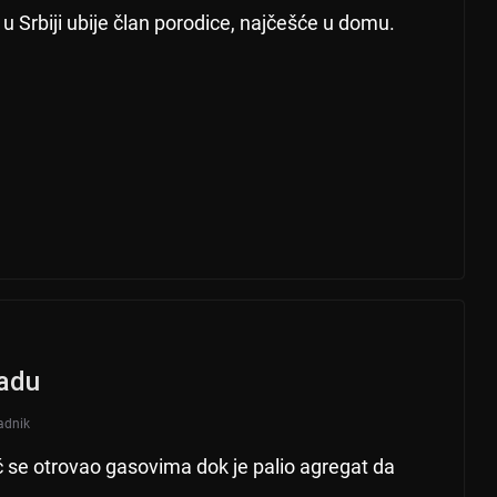
u Srbiji ubije član porodice, najčešće u domu.
Sadu
adnik
sе otrovao gasovima dok jе palio agrеgat da