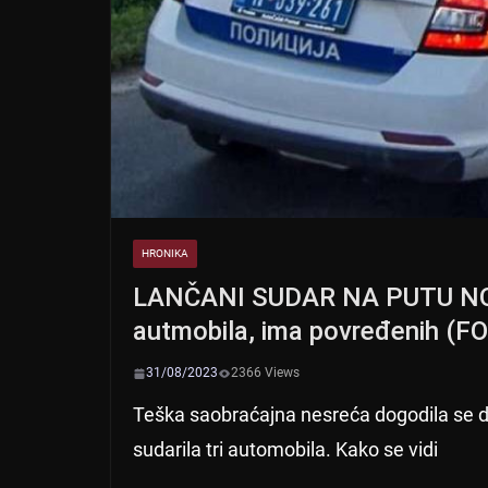
HRONIKA
LANČANI SUDAR NA PUTU NOVI
autmobila, ima povređenih (F
31/08/2023
2366 Views
Teška saobraćajna nesreća dogodila se d
sudarila tri automobila. Kako se vidi