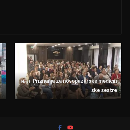
u
Priznanja za novopazarske medicin
Next
→
ske sestre