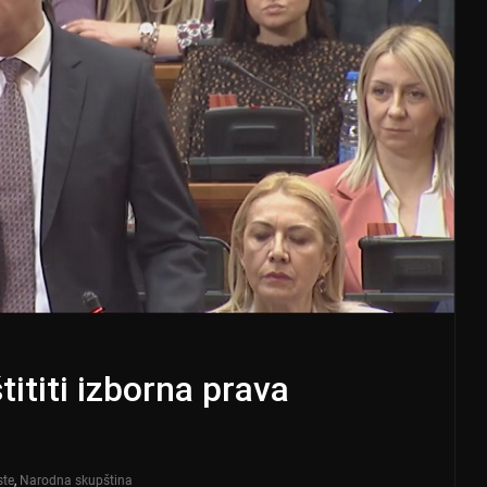
titi izborna prava
ste
,
Narodna skupština