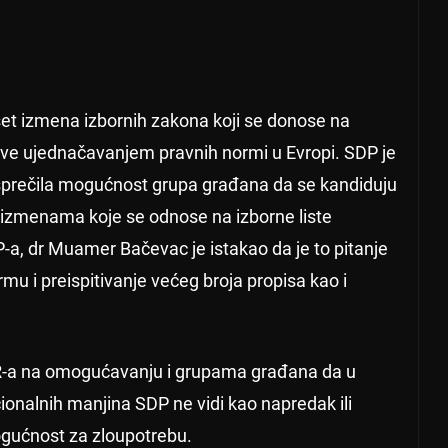
t izmena izbornih zakona koji se donose na
bave ujednačavanjem pravnih normi u Evropi. SDP je
sprečila mogućnost grupa građana da se kandiduju
o izmenama koje se odnose na izborne liste
-a, dr Muamer Bačevac je istakao da je to pitanje
u i preispitivanje većeg broja propisa kao i
HR-a na omogućavanju i grupama građana da u
ionalnih manjina SDP ne vidi kao napredak ili
gućnost za zloupotrebu.