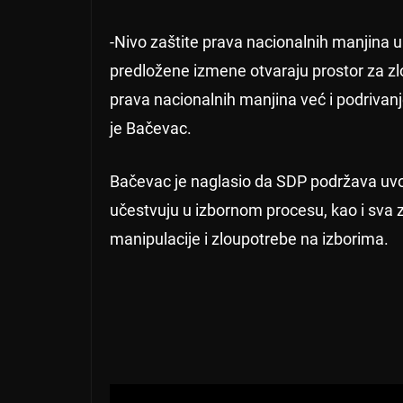
-Nivo zaštite prava nacionalnih manjina u
predložene izmene otvaraju prostor za zl
prava nacionalnih manjina već i podrivan
je Bačevac.
Bačevac je naglasio da SDP podržava uv
učestvuju u izbornom procesu, kao i sva
manipulacije i zloupotrebe na izborima.