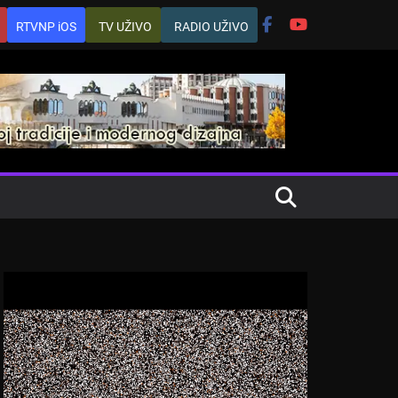
RTVNP iOS
TV UŽIVO
RADIO UŽIVO