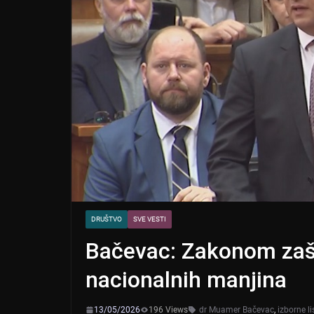
DRUŠTVO
SVE VESTI
Bačevac: Zakonom zašti
nacionalnih manjina
13/05/2026
196 Views
dr Muamer Bačevac
,
izborne li