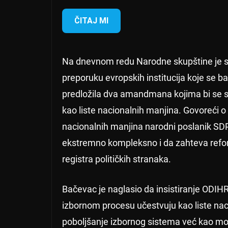
ČITAJ MI
Na dnevnom redu Narodne skupštine je se
preporuku evropskih institucija koje se 
predložila dva amandmana kojima bi se 
kao liste nacionalnih manjina. Govoreći 
nacionalnih manjina narodni poslanik SDP
ekstremno kompleksno i da zahteva reform
registra političkih stranaka.
Bačevac je naglasio da insistiranje ODI
izbornom procesu učestvuju kao liste nac
poboljšanje izbornog sistema već kao mo