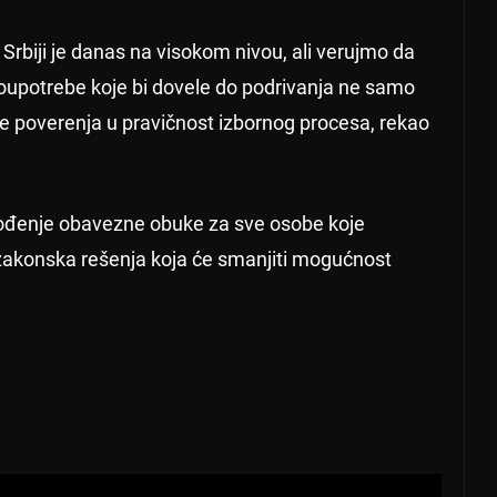
 Srbiji je danas na visokom nivou, ali verujmo da
oupotrebe koje bi dovele do podrivanja ne samo
je poverenja u pravičnost izbornog procesa, rekao
ođenje obavezne obuke za sve osobe koje
 zakonska rešenja koja će smanjiti mogućnost