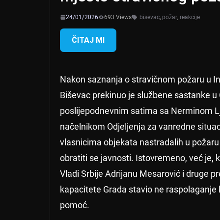
24/01/2026
693 Views
bisevac
,
požar
,
reakcije
ČITAJ MI
Nakon saznanja o stravičnom požaru u In
Biševac prekinuo je službene sastanke u C
poslijepodnevnim satima sa Nerminom Lj
načelnikom Odjeljenja za vanredne situaci
vlasnicima objekata nastradalih u požaru
obratiti se javnosti. Istovremeno, već je,
Vladi Srbije Adrijanu Mesarović i druge pr
kapacitete Grada stavio ne raspolaganje k
pomoć.