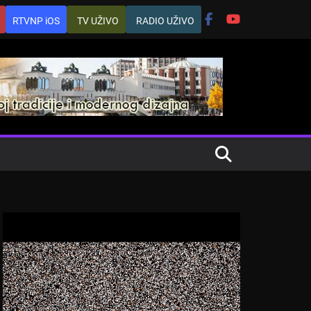
RTVNP iOS
TV UŽIVO
RADIO UŽIVO