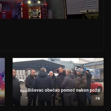
a
Biševac obećao pomoć nakon poža
Next
→
ra