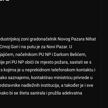
dustrijskoj zoni gradonačelnik Novog Pazara Nihat
rnoj Gori i na putu je za Novi Pazar. U
ajićem, načelnikom PU NP i Darkom Belićem,
je pri PU NP obići će mjesto požara, sastati se s
 s kojima je u neprekidnom telefonskom kontaktu i
 kako saznajemo, kontaktirao ministricu privrede u
edstavnike nadležnih institucija, a također je i sve
ako bi se šteta sanirala i pružila adekvatna