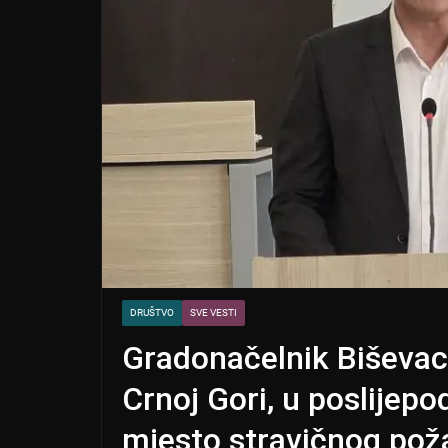
DRUŠTVO
SVE VESTI
Gradonačelnik Biševac
Crnoj Gori, u poslijep
mjesto stravičnog pož