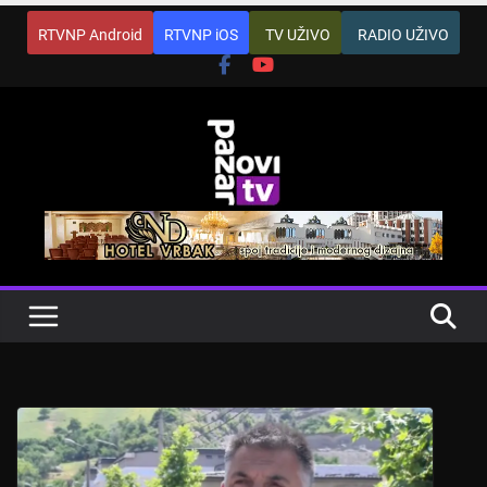
Skip
RTVNP Android
RTVNP iOS
TV UŽIVO
RADIO UŽIVO
to
content