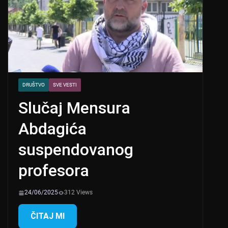
DRUŠTVO
SVE VESTI
Slučaj Mensura
Abdagića
suspendovanog
profesora
24/06/2025
312 Views
ČITAJ MI