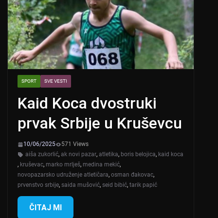
SPORT
SVE VESTI
Kaid Koca dvostruki
prvak Srbije u Kruševcu
10/06/2025
571 Views
aiša zukorlić
,
ak novi pazar
,
atletika
,
boris belojica
,
kaid koca
,
kruševac
,
marko mrlješ
,
medina mekić
,
novopazarsko udruženje atletičara
,
osman đakovac
,
prvenstvo srbije
,
saida mušović
,
seid bibić
,
tarik papić
ČITAJ MI