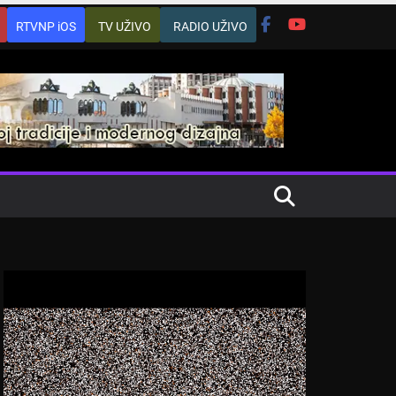
RTVNP iOS
TV UŽIVO
RADIO UŽIVO