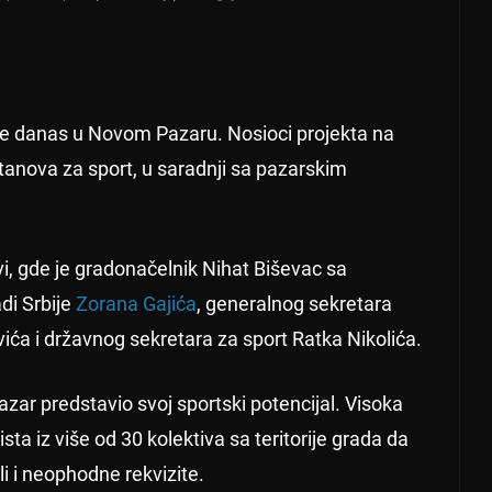
 je danas u Novom Pazaru. Nosioci projekta na
stanova za sport, u saradnji sa pazarskim
vi, gde je gradonačelnik Nihat Biševac sa
di Srbije
Zorana Gajića
, generalnog sekretara
ća i državnog sekretara za sport Ratka Nikolića.
ar predstavio svoj sportski potencijal. Visoka
sta iz više od 30 kolektiva sa teritorije grada da
i i neophodne rekvizite.