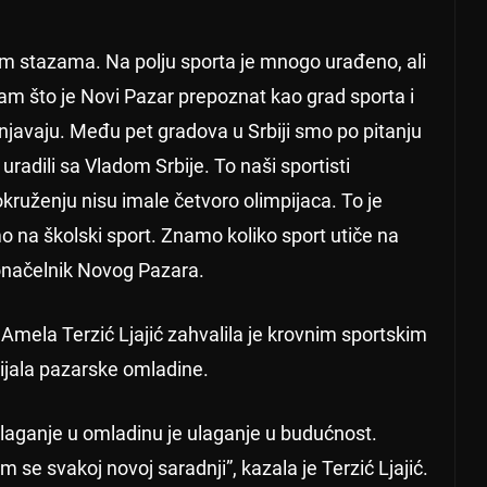
im stazama. Na polju sporta je mnogo urađeno, ali
m što je Novi Pazar prepoznat kao grad sporta i
njavaju. Među pet gradova u Srbiji smo po pitanju
radili sa Vladom Srbije. To naši sportisti
kruženju nisu imale četvoro olimpijaca. To je
o na školski sport. Znamo koliko sport utiče na
donačelnik Novog Pazara.
mela Terzić Ljajić zahvalila je krovnim sportskim
ijala pazarske omladine.
Ulaganje u omladinu je ulaganje u budućnost.
e svakoj novoj saradnji”, kazala je Terzić Ljajić.