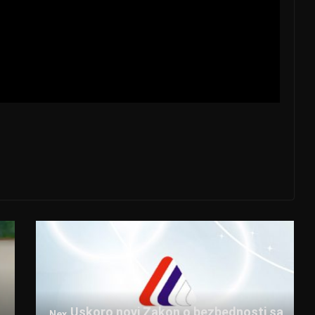
Uskoro novi Zakon o bezbednosti sa
Nex