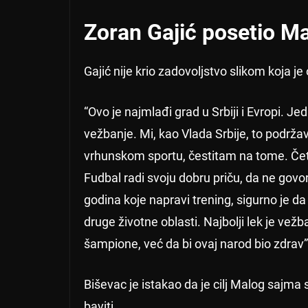
Zoran Gajić posetio Ma
Gajić nije krio zadovoljstvo slikom koja je
“Ovo je najmlađi grad u Srbiji i Evropi. Je
vežbanje. Mi, kao Vlada Srbije, to podržava
vrhunskom sportu, čestitam na tome. Četvo
Fudbal radi svoju dobru priču, da ne govor
godina koje napravi trening, sigurno je d
druge životne oblasti. Najbolji lek je vež
šampione, već da bi ovaj narod bio zdrav”,
Biševac je istakao da je cilj Malog sajma 
baviti.