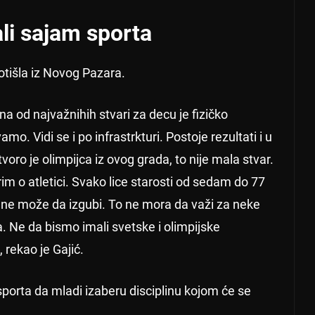
li sajam sporta
 otišla iz Novog Pazara.
dna od najvažnihih stvari za decu je fizičko
mo. Vidi se i po infrastrkturi. Postoje rezultati i u
ro je olimpijca iz ovog grada, to nije mala stvar.
im o atletici. Svako lice starosti od sedam do 77
a ne može da izgubi. To ne mora da važi za neke
ba. Ne da bismo imali svetske i olimpijske
 rekao je Gajić.
sporta da mladi izaberu disciplinu kojom će se