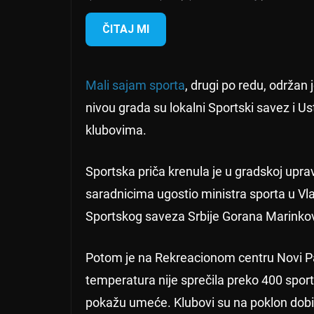
ČITAJ MI
Mali sajam sporta
, drugi po redu, održan
nivou grada su lokalni Sportski savez i U
klubovima.
Sportska priča krenula je u gradskoj upra
saradnicima ugostio ministra sporta u Vla
Sportskog saveza Srbije Gorana Marinkovi
Potom je na Rekreacionom centru Novi Paz
temperatura nije sprečila preko 400 sporti
pokažu umeće. Klubovi su na poklon dobil