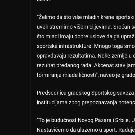
“Želimo da što više mladih krene sportsk
uvek stremimo višem ciljevima. Srećan sa
što mladi imaju dobre uslove da ga upraž
sportske infrastrukture. Mnogo toga smo u
opravdavaju rezultatima. Neke zemlje u o
rezultat predanog rada. Akcenat stavljam
formiranje mlade ličnosti”, naveo je gra
Predsednica gradskog Sportskog saveza A
institucijama zbog prepoznavanja potenc
“To je budućnost Novog Pazara i Srbije. 
Nastavićemo da ulazemo u sport. Radujem s