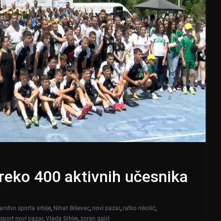
reko 400 aktivnih učesnika
arstvo sporta srbije
,
Nihat Biševac
,
novi pazar
,
ratko nikolić
,
sport novi pazar
,
Vlada Srbije
,
zoran gajić