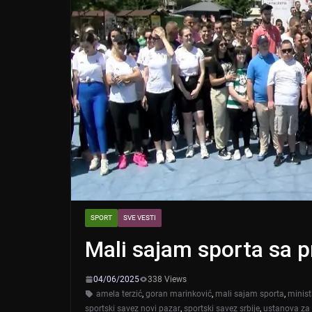
SPORT
SVE VESTI
Mali sajam sporta sa p
04/06/2025
338 Views
amela terzić
,
goran marinković
,
mali sajam sporta
,
minist
sportski savez novi pazar
,
sportski savez srbije
,
ustanova za 