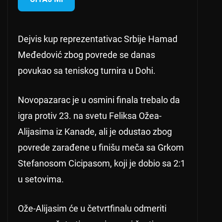
Dejvis kup reprezentativac Srbije Hamad
Međedović zbog povrede se danas
povukao sa teniskog turnira u Dohi.
Novopazarac je u osmini finala trebalo da
igra protiv 23. na svetu Feliksa Ožea-
Alijasima iz Kanade, ali je odustao zbog
povrede zarađene u finišu meča sa Grkom
Stefanosom Cicipasom, koji je dobio sa 2:1
u setovima.
Ože-Alijasim će u četvrtfinalu odmeriti