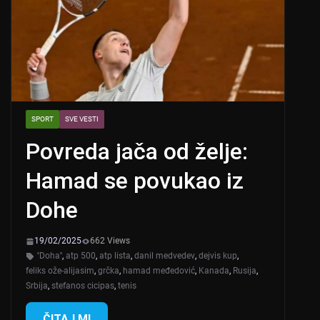
SPORT
SVE VESTI
Povreda jača od želje:
Hamad se povukao iz
Dohe
19/02/2025
662 Views
''Doha''
,
atp 500
,
atp lista
,
danil medvedev
,
dejvis kup
,
feliks ože-alijasim
,
grčka
,
hamad međedović
,
Kanada
,
Rusija
,
Srbija
,
stefanos cicipas
,
tenis
ČITAJ MI