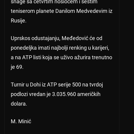
snage sa četvrtim nosiocem i šestim
teniserom planete Danilom Medvedevim iz
Rusije.
Uprskos odustajanju, Međedović će od
ponedeljka imati najbolji renking u karijeri,
a na ATP listi koja se uživo ažurira trenutno
je 69.
Turnir u Dohi iz ATP serije 500 na tvrdoj
podlozi vredan je 3.035.960 američkih
dolara.
M. Minić