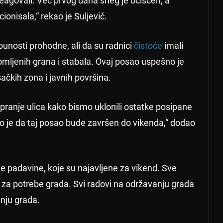
eagovali. Već prvog dana sneg je očišćen, a
onisala,“ rekao je Suljević.
punosti prohodne, ali da su radnici
čistoće
imali
omljenih grana i stabala. Ovaj posao uspešno je
ačkih zona i javnih površina.
ranje ulica kako bismo uklonili ostatke posipane
ano je da taj posao bude završen do vikenda,“ dodao
 padavine, koje su najavljene za vikend. Sve
e za potrebe grada. Svi radovi na održavanju grada
dnju grada.