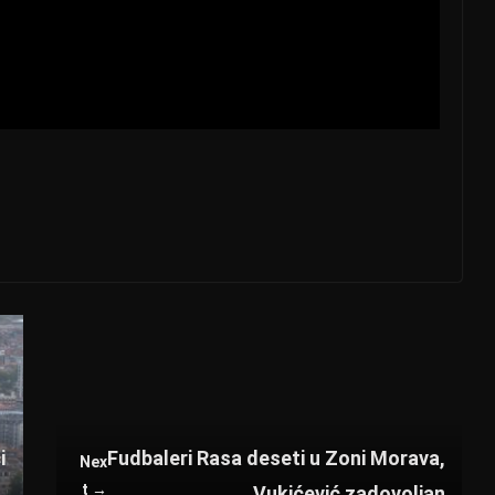
i
Fudbaleri Rasa deseti u Zoni Morava,
Nex
t →
Vukićević zadovoljan