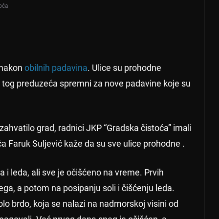
oća
e nakon
obilnih padavina
. Ulice su prohodne
 tog preduzeća spremni za nove padavine koje su
ahvatilo grad, radnici JKP “Gradska čistoća” imali
a Faruk Suljević kaže da su sve ulice prohodne .
 i leda, ali sve je očišćeno na vreme. Prvih
ga, a potom na posipanju soli i čišćenju leda.
o brdo, koja se nalazi na nadmorskoj visini od