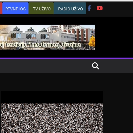
RTVNP iOS
TV UŽIVO
RADIO UŽIVO