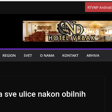
RTVNP Android
REGION
SVET
O NAMA
KONTAKT
ARHIVA
a sve ulice nakon obilnih