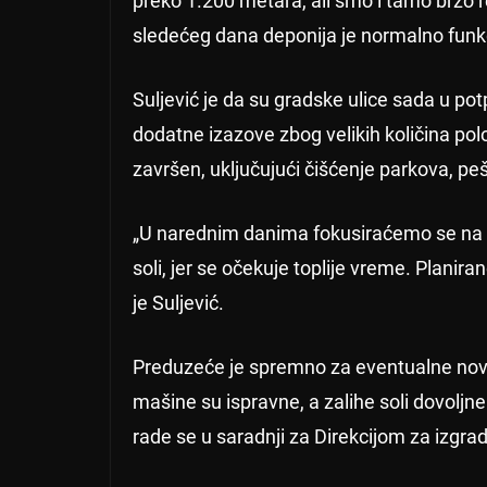
preko 1.200 metara, ali smo i tamo brzo r
sledećeg dana deponija je normalno funkci
Suljević je da su gradske ulice sada u pot
dodatne izazove zbog velikih količina pol
završen, uključujući čišćenje parkova, peš
„U narednim danima fokusiraćemo se na p
soli, jer se očekuje toplije vreme. Planir
je Suljević.
Preduzeće je spremno za eventualne nove
mašine su ispravne, a zalihe soli dovoljn
rade se u saradnji za Direkcijom za izgra