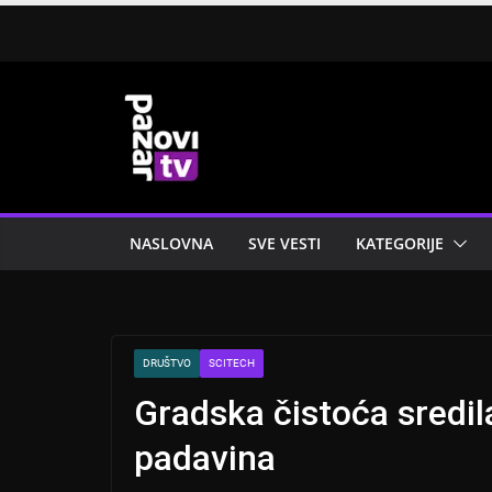
Skip
to
content
NASLOVNA
SVE VESTI
KATEGORIJE
DRUŠTVO
SCITECH
Gradska čistoća sredil
padavina