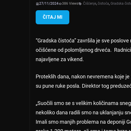
27/11/2024
386 Views
Čišćenje
,
čistoća
,
Gradska čist
ČITAJ MI
“Gradska čistoća” završila je sve poslov
očišćene od polomljenog drveća. Radnici
najavljene za vikend.
Proteklih dana, nakon nevremena koje je z
su pune ruke posla. Direktor tog preduzeć
„Suočili smo se s velikim količinama snega
nekoliko dana radili smo na uklanjanju sne
Imali smo manjih problema na deponiji Gol