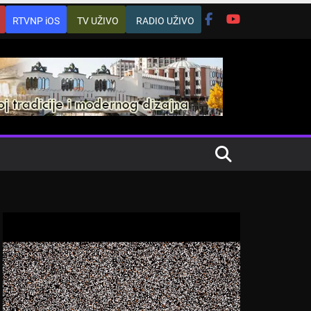
RTVNP iOS
TV UŽIVO
RADIO UŽIVO