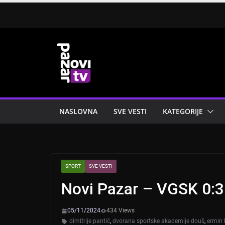
Skip
to
content
NASLOVNA
SVE VESTI
KATEGORIJE
SPORT
SVE VESTI
Novi Pazar – VGSK 0:3
05/11/2024
434 Views
dimitrije pantić
,
dvorana sportske akademije douš
,
ermin 