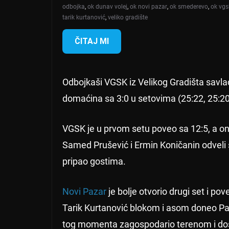
odbojka
,
ok dunav volej
,
ok novi pazar
,
ok smederevo
,
ok vgs
tarik kurtanović
,
veliko gradište
ČITAJ MI
Odbojkaši VGSK iz Velikog Gradišta savl
domaćina sa 3:0 u setovima (25:22, 25:20
VGSK je u prvom setu poveo sa 12:5, a ond
Samed Prušević i Ermin Koničanin odveli s
pripao gostima.
Novi Pazar
je bolje otvorio drugi set i pove
Tarik Kurtanović blokom i asom doneo Pa
tog momenta zagospodario terenom i doš