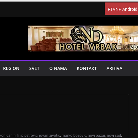
RTVNP Android
REGION
SVET
O NAMA
KONTAKT
ARHIVA
koničanin
,
filip petrović
,
jovan životić
,
marko božović
,
novi pazar
,
novi sad
,