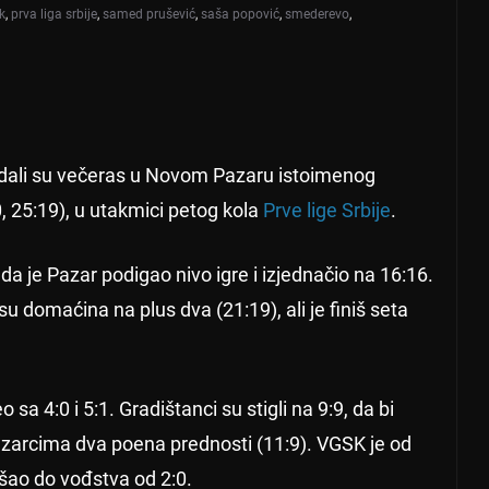
k
,
prva liga srbije
,
samed prušević
,
saša popović
,
smederevo
,
adali su večeras u Novom Pazaru istoimenog
, 25:19), u utakmici petog kola
Prve lige Srbije
.
a je Pazar podigao nivo igre i izjednačio na 16:16.
u domaćina na plus dva (21:19), ali je finiš seta
o sa 4:0 i 5:1. Gradištanci su stigli na 9:9, da bi
zarcima dva poena prednosti (11:9). VGSK je od
ao do vođstva od 2:0.