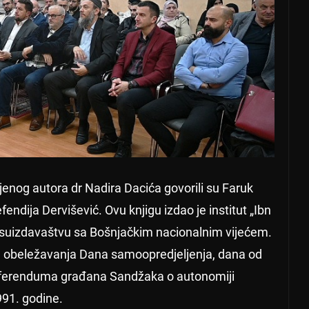
jenog autora dr Nadira Dacića govorili su Faruk
fendija Dervišević. Ovu knjigu izdao je institut „Ibn
u suizdavaštvu sa Bošnjačkim nacionalnim vijećem.
ru obeležavanja Dana samoopredjeljenja, dana od
eferenduma građana Sandžaka o autonomiji
91. godine.