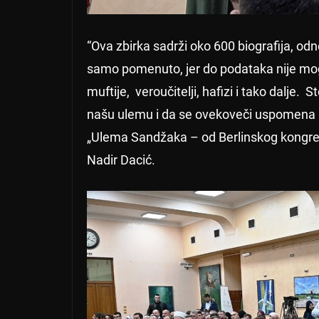
“Ova zbirka sadrži oko 600 biografija, od
samo pomenuto, jer do podataka nije mo
muftije, veroučitelji, hafizi i tako dalje. 
našu ulemu i da se ovekoveči uspomena n
„Ulema Sandžaka – od Berlinskog kongre
Nadir Dacić.