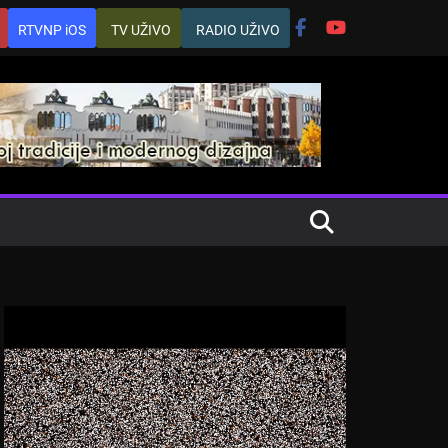
RTVNP iOS
TV UŽIVO
RADIO UŽIVO