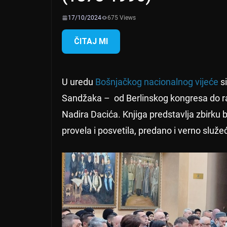
17/10/2024
675 Views
ČITAJ MI
U uredu
Bošnjačkog nacionalnog vijeće
si
Sandžaka – od Berlinskog kongresa do ra
Nadira Dacića. Knjiga predstavlja zbirku b
provela i posvetila, predano i verno služe