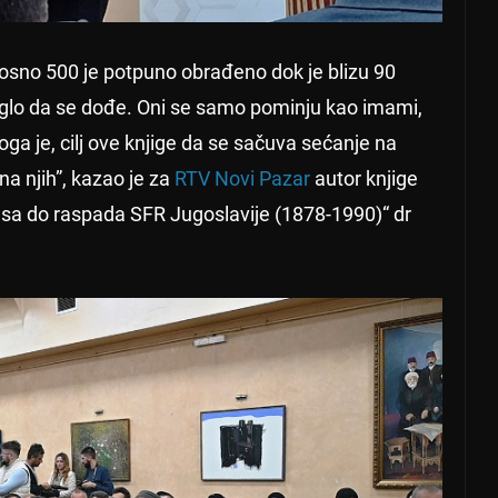
nosno 500 je potpuno obrađeno dok je blizu 90
glo da se dođe. Oni se samo pominju kao imami,
Stoga je, cilj ove knjige da se sačuva sećanje na
a njih”, kazao je za
RTV Novi Pazar
autor knjige
sa do raspada SFR Jugoslavije (1878-1990)“ dr