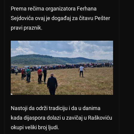
Prema rečima organizatora Ferhana
Sejdovića ovaj je događaj za čitavu Pešter
pravi praznik.
Nastoji da održi tradiciju i da u danima
kada dijaspora dolazi u zavičaj u Raškoviću
okupi veliki broj ljudi.