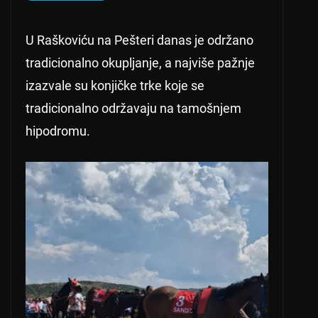
U Raškoviću na Pešteri danas je održano
tradicionalno okupljanje, a najviše pažnje
izazvale su konjičke trke koje se
tradicionalno održavaju na tamošnjem
hipodromu.