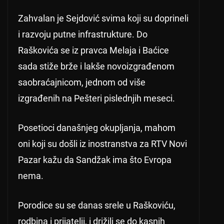
Zahvalan je Sejdović svima koji su doprineli
i razvoju putne infrastrukture. Do
Raškovića se iz pravca Melaja i Baćice
sada stiže brže i lakše novoizgrađenom
saobraćajnicom, jednom od više
izgrađenih na Pešteri pislednjih meseci.
Posetioci današnjeg okupljanja, mahom
oni koji su došli iz inostranstva za RTV Novi
Pazar kažu da Sandžak ima što Evropa
nema.
Porodice su se danas srele u Raškoviću,
rodbina i prijatelji, i drižili se do kasnih