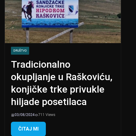
DRUŠTVO
Tradicionalno
okupljanje u Raškoviću,
konjičke trke privukle
hiljade posetilaca
03/08/2024
711 Views
ČITAJ MI