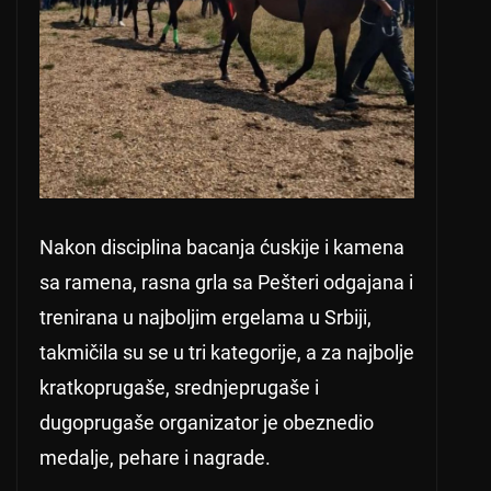
Nakon disciplina bacanja ćuskije i kamena
sa ramena, rasna grla sa Pešteri odgajana i
trenirana u najboljim ergelama u Srbiji,
takmičila su se u tri kategorije, a za najbolje
kratkoprugaše, srednjeprugaše i
dugoprugaše organizator je obeznedio
medalje, pehare i nagrade.