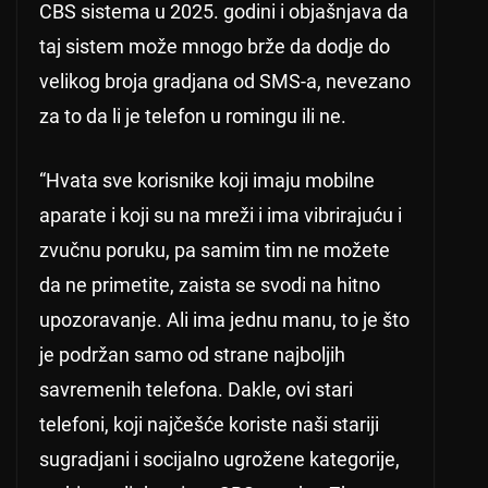
CBS sistema u 2025. godini i objašnjava da
taj sistem može mnogo brže da dodje do
velikog broja gradjana od SMS-a, nevezano
za to da li je telefon u romingu ili ne.
“Hvata sve korisnike koji imaju mobilne
aparate i koji su na mreži i ima vibrirajuću i
zvučnu poruku, pa samim tim ne možete
da ne primetite, zaista se svodi na hitno
upozoravanje. Ali ima jednu manu, to je što
je podržan samo od strane najboljih
savremenih telefona. Dakle, ovi stari
telefoni, koji najčešće koriste naši stariji
sugradjani i socijalno ugrožene kategorije,