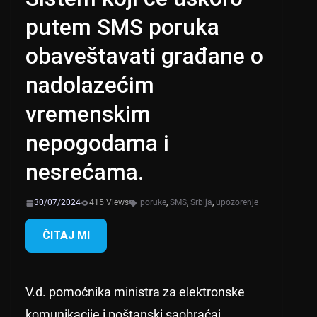
putem SMS poruka
obaveštavati građane o
nadolazećim
vremenskim
nepogodama i
nesrećama.
30/07/2024
415 Views
poruke
,
SMS
,
Srbija
,
upozorenje
ČITAJ MI
V.d. pomoćnika ministra za elektronske
komunikacije i poštanski saobraćaj