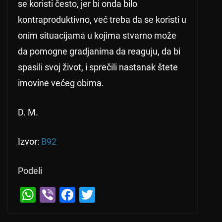
se koristi često, jer bi onda bilo
kontraproduktivno, već treba da se koristi u
onim situacijama u kojima stvarno može
da pomogne gradjanima da reaguju, da bi
spasili svoj život, i sprečili nastanak štete
imovine većeg obima.
D. M.
Izvor:
B92
Podeli
← Previous
W
Vi
F
T
Ljajić: Struka treba da da konačnu ocjenu
h
b
a
wi
o litijumu, neophodna debata