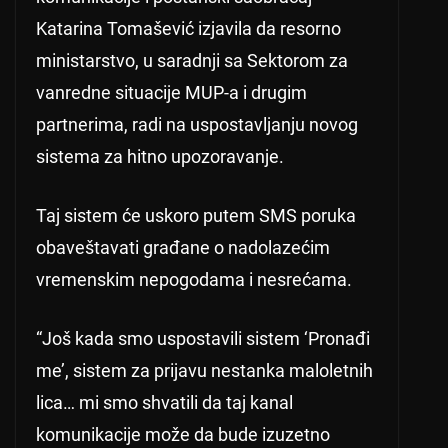
Katarina Tomašević izjavila da resorno
ministarstvo, u saradnji sa Sektorom za
vanredne situacije MUP-a i drugim
partnerima, radi na uspostavljanju novog
sistema za hitno upozoravanje.
Taj sistem će uskoro putem SMS poruka
obaveštavati građane o nadolazećim
vremenskim nepogodama i nesrećama.
“Još kada smo uspostavili sistem ‘Pronađi
me’, sistem za prijavu nestanka maloletnih
lica… mi smo shvatili da taj kanal
komunikacije može da bude izuzetno