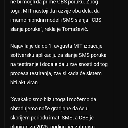
ne bi mogli da prime CBS poruku. Zbog
toga, MIT nastoji da razvije oba dela, da
imamo hibridni model i SMS slanja i CBS
slanja poruke”, rekla je Tomašević.
Najavila je da do 1. avgusta MIT izbacuje
softversku aplikaciju za slanje SMS poruka
na testiranje i dodaje da u zavisnosti od tog
procesa testiranja, zavisi kada će sistem
biti aktiviran.
“Svakako smo blizu toga i možemo da
obradujemo naše gradjane da će u
skorijem periodu imati SMS, a CBS je
planiran za 2025. godinu, jer zahteva i