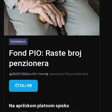
EKONOMIJA
Fond PIO: Raste broj
penzionera
03/07/2024
680 Views
penzioneri
,
PIO
,
povećan broj
ČITAJ MI
Na aprilskom platnom spisku