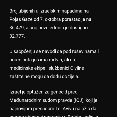
Broj ubijenih u izraelskim napadima na
Pojas Gaze od 7. oktobra porastao je na
36.479, a broj povrijeđenih je dostigao
82.777.
U saopćenju se navodi da pod ruševinama i
pored puta još ima mrtvih, ali da
medicinske ekipe i službenici Civilne
zaštite ne mogu da dođu do tijela.
Izrael je optužen za genocid pred
Međunarodnim sudom pravde (ICJ), koji je
najnovijom presudom Tel Avivu naložio da
odmah obustavi operaciju u Rafahu, gdje je