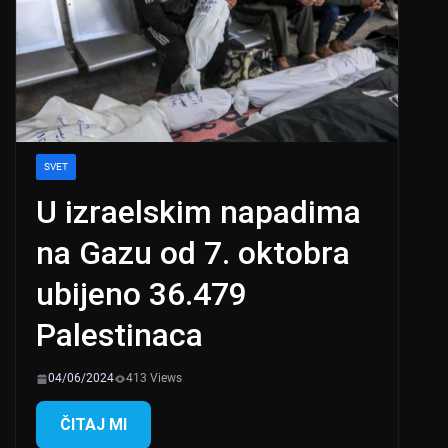
SVET
U izraelskim napadima
na Gazu od 7. oktobra
ubijeno 36.479
Palestinaca
04/06/2024
413 Views
ČITAJ MI