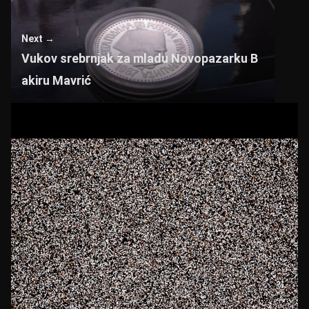
A
b
p
o
Next →
p
o
Vukov srebrnjak za mladu Novopazarku B
k
akiru Mavrić