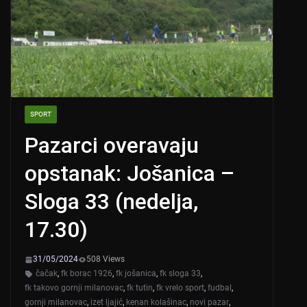
SPORT
Pazarci overavaju
opstanak: Jošanica –
Sloga 33 (nedelja,
17.30)
31/05/2024
508 Views
čačak
,
fk borac 1926
,
fk jošanica
,
fk sloga 33
,
fk takovo gornji milanovac
,
fk tutin
,
fk vrelo sport
,
fudbal
,
gornji milanovac
,
izet ljajić
,
kenan kolašinac
,
novi pazar
,