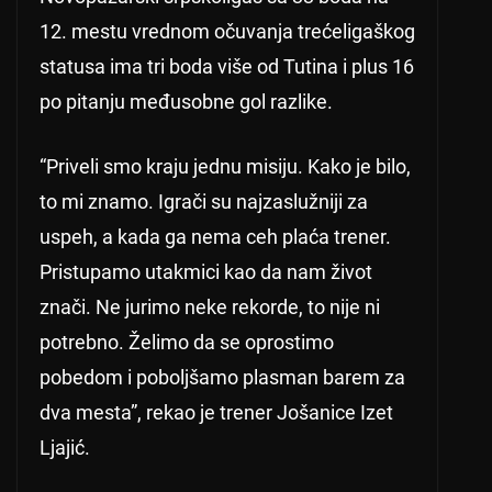
12. mestu vrednom očuvanja trećeligaškog
statusa ima tri boda više od Tutina i plus 16
po pitanju međusobne gol razlike.
“Priveli smo kraju jednu misiju. Kako je bilo,
to mi znamo. Igrači su najzaslužniji za
uspeh, a kada ga nema ceh plaća trener.
Pristupamo utakmici kao da nam život
znači. Ne jurimo neke rekorde, to nije ni
potrebno. Želimo da se oprostimo
pobedom i poboljšamo plasman barem za
dva mesta”, rekao je trener Jošanice Izet
Ljajić.