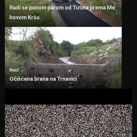
p
o
Radi se punom parom od Tutina prema Me
k
hovom Kršu
Next →
Očišćena brana na Trnavici