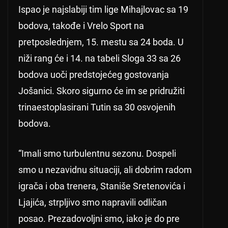
Ispao je najslabiji tim lige Mihajlovac sa 19
bodova, takođe i Vrelo Sport na
pretposlednjem, 15. mestu sa 24 boda. U
niži rang će i 14. na tabeli Sloga 33 sa 26
bodova uoči predstojećeg gostovanja
Jošanici. Skoro sigurno će im se pridružiti
trinaestoplasirani Tutin sa 30 osvojenih
bodova.
“Imali smo turbulentnu sezonu. Dospeli
smo u nezavidnu situaciji, ali dobrim radom
igrača i oba trenera, Staniše Sretenovića i
Ljajića, strpljivo smo napravili odličan
posao. Prezadovoljni smo, iako je do pre