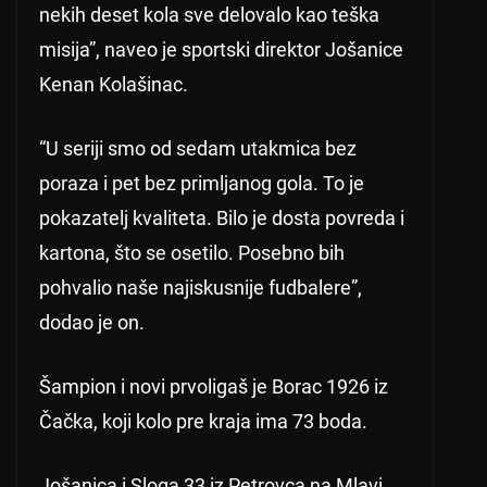
nekih deset kola sve delovalo kao teška
misija”, naveo je sportski direktor Jošanice
Kenan Kolašinac.
“U seriji smo od sedam utakmica bez
poraza i pet bez primljanog gola. To je
pokazatelj kvaliteta. Bilo je dosta povreda i
kartona, što se osetilo. Posebno bih
pohvalio naše najiskusnije fudbalere”,
dodao je on.
Šampion i novi prvoligaš je Borac 1926 iz
Čačka, koji kolo pre kraja ima 73 boda.
Jošanica i Sloga 33 iz Petrovca na Mlavi