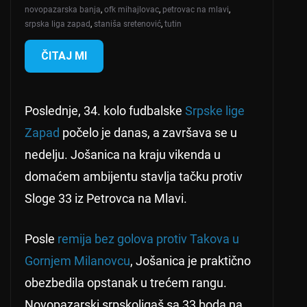
novopazarska banja
,
ofk mihajlovac
,
petrovac na mlavi
,
srpska liga zapad
,
staniša sretenović
,
tutin
ČITAJ MI
Poslednje, 34. kolo fudbalske
Srpske lige
Zapad
počelo je danas, a završava se u
nedelju. Jošanica na kraju vikenda u
domaćem ambijentu stavlja tačku protiv
Sloge 33 iz Petrovca na Mlavi.
Posle
remija bez golova protiv Takova u
Gornjem Milanovcu
, Jošanica je praktično
obezbedila opstanak u trećem rangu.
Novopazarski srpskoligaš sa 33 boda na