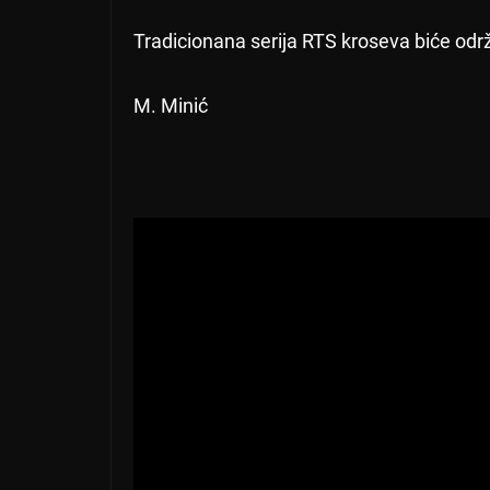
Tradicionana serija RTS kroseva biće od
M. Minić