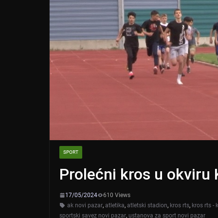
SPORT
Prolećni kros u okviru
17/05/2024
610 Views
ak novi pazar
,
atletika
,
atletski stadion
,
kros rts
,
kros rts - 
sportski savez novi pazar
,
ustanova za sport novi pazar