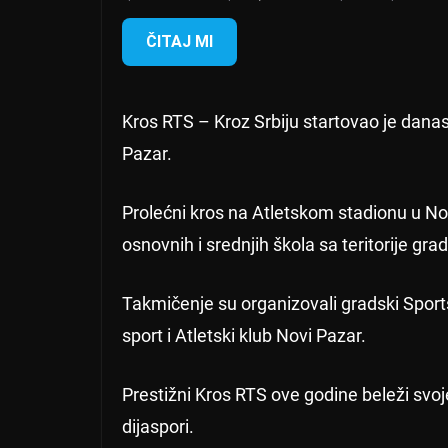
ČITAJ MI
Kros RTS – Kroz Srbiju startovao je dan
Pazar.
Prolećni kros na Atletskom stadionu u N
osnovnih i srednjih škola sa teritorije gra
Takmičenje su organizovali gradski Sport
sport i Atletski klub Novi Pazar.
Prestižni Kros RTS ove godine beleži svoje 
dijaspori.