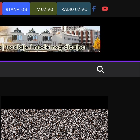
RTVNP iOS
TV UŽIVO
RADIO UŽIVO