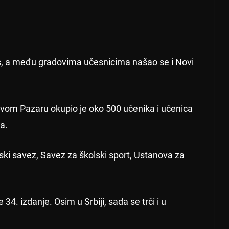
as, a među gradovima učesnicima našao se i Novi
ovom Pazaru okupio je oko 500 učenika i učenica
da.
ski savez, Savez za školski sport, Ustanova za
34. izdanje. Osim u Srbiji, sada se trči i u