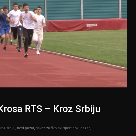
 Krosa RTS – Kroz Srbiju
kroz srbiju
,
novi pazar
,
savez za školski sport novi pazar
,