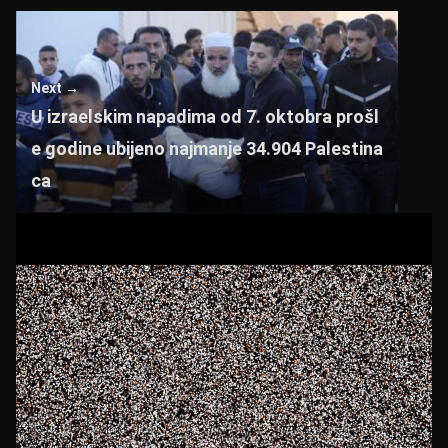
at
er
c
tt
s
e
er
A
b
Next →
p
o
U izraelskim napadima od 7. oktobra prošl
p
o
e godine ubijeno najmanje 34.904 Palestina
k
ca