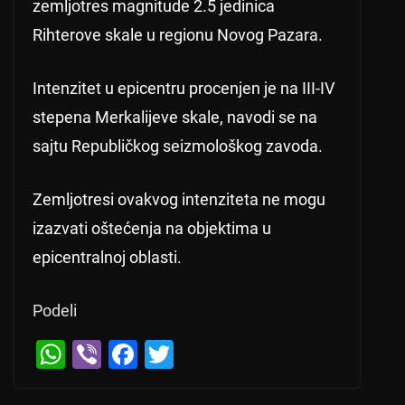
zemljotres magnitude 2.5 jedinica
Rihterove skale u regionu Novog Pazara.
Intenzitet u epicentru procenjen je na III-IV
stepena Merkalijeve skale, navodi se na
sajtu Republičkog seizmološkog zavoda.
Zemljotresi ovakvog intenziteta ne mogu
izazvati oštećenja na objektima u
epicentralnoj oblasti.
Podeli
W
Vi
F
T
← Previous
h
b
a
wi
Niže cene goriva