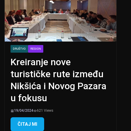
DRUŠTVO
REGION
Kreiranje nove
turističke rute između
Nikšića i Novog Pazara
u fokusu
19/04/2024
621 Views
ČITAJ MI