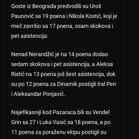
Goste iz Beograda predvodili su Uroš
Paunović sa 19 poena i Nikola Kostić, koji je
meč završio sa 17 poena, osam skokova i
pet asistencija.
Nenad Nerandžić je na 14 poena dodao
sedam skokova i pet asistencija, a Aleksa
Ristić na 13 poena još šest asistencija, dok
su po 12 poena za Dinamik postigli Iral Pen
i Aleksandar Ponjavić.
Najefikasniji kod Pazaraca bili su Vendel
Grin sa 27 i Luka Vasić sa 18 poena, a po
11 poena za poraženu ekipu postigli su