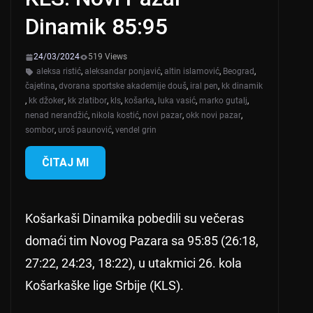
Dinamik 85:95
24/03/2024
519 Views
aleksa ristić
,
aleksandar ponjavić
,
altin islamović
,
Beograd
,
čajetina
,
dvorana sportske akademije douš
,
iral pen
,
kk dinamik
,
kk džoker
,
kk zlatibor
,
kls
,
košarka
,
luka vasić
,
marko gutalj
,
nenad nerandžić
,
nikola kostić
,
novi pazar
,
okk novi pazar
,
sombor
,
uroš paunović
,
vendel grin
ČITAJ MI
Košarkaši Dinamika pobedili su večeras
domaći tim Novog Pazara sa 95:85 (26:18,
27:22, 24:23, 18:22), u utakmici 26. kola
Košarkaške lige Srbije (KLS).