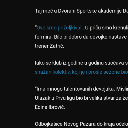
Taj meč u Dvorani Sportske akademije Do
“
Ovo smo priželjkivali
. U priču smo krenul
formira. Bilo bi dobro da devojke nastave
trener Zatrić.
Iako se klub iz godine u godinu suočava s
snažan kolektiv, koji je i prošle sezone bi
“Ima mnogo talentovanih devojaka. Misli
Ulazak u Prvu ligu bio bi velika stvar za 
Edina Ibrović.
Odbojkašice Novog Pazara do kraja očeku