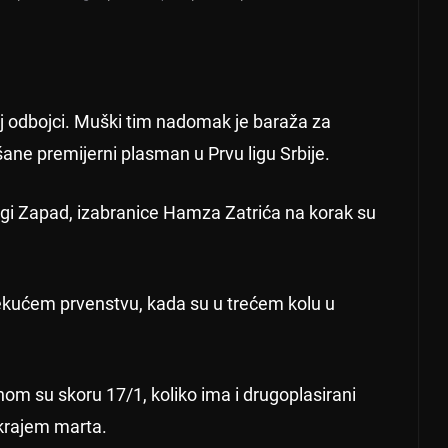
j odbojci. Muški tim nadomak je baraža za
šane premijerni plasman u Prvu ligu Srbije.
 ligi Zapad, izabranice Hamza Zatrića na korak su
ekućem prvenstvu, kada su u trećem kolu u
nom su skoru 17/1, koliko ima i drugoplasirani
 krajem marta.