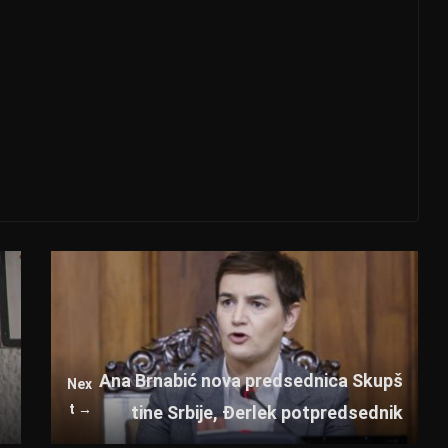
Ana Brnabić nova predsednica Skupš
Nex
t →
tine Srbije, Đerlek potpredsednik