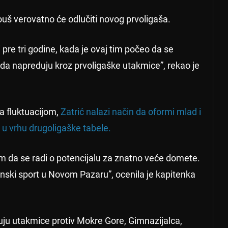
uš verovatno će odlučiti novog prvoligaša.
i pre tri godine, kada je ovaj tim počeo da se
 da napreduju kroz prvoligaške utakmice”, rekao je
a fluktuacijom,
Zatrić nalazi način da oformi mlad i
o u vrhu drugoligaške tabele.
m da se radi o potencijalu za znatno veće domete.
ženski sport u Novom Pazaru”, ocenila je kapitenka
ju utakmice protiv Mokre Gore, Gimnazijalca,