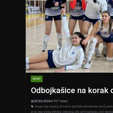
SPORT
Odbojkašice na korak o
20/03/2024
767 Views
druga liga zapad
,
dvorana sportske akademije douš
,
edin
prva liga srbije
,
ženska odbojka
,
žok gimnazijalac
,
žok lepos