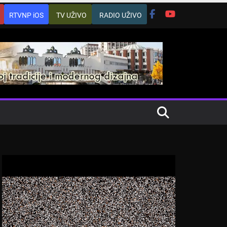
RTVNP iOS
TV UŽIVO
RADIO UŽIVO