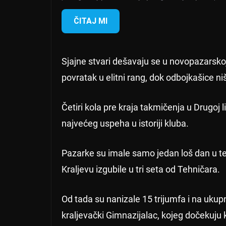
ČITAJ MI
Sjajne stvari dešavaju se u novopazarsko
povratak u elitni rang, dok odbojkašice ni
Četiri kola pre kraja takmičenja u Drugoj
najvećeg uspeha u istoriji kluba.
Pazarke su imale samo jedan loš dan u t
Kraljevu izgubile u tri seta od Tehničara.
Od tada su nanizale 15 trijumfa i na ukup
kraljevački Gimnazijalac, kojeg dočekuju