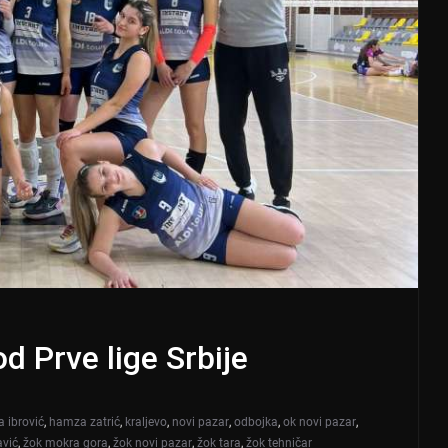
d Prve lige Srbije
a ibrović
,
hamza zatrić
,
kraljevo
,
novi pazar
,
odbojka
,
ok novi pazar
,
avić
,
žok mokra gora
,
žok novi pazar
,
žok tara
,
žok tehničar