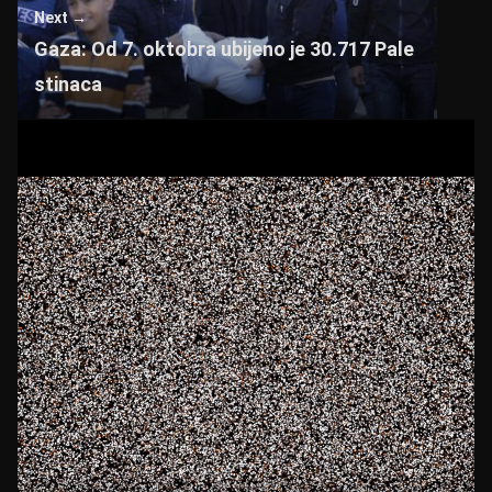
p
o
Next →
p
o
Gaza: Od 7. oktobra ubijeno je 30.717 Pale
k
stinaca