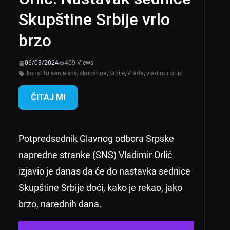
Skupštine Srbije vrlo
brzo
06/03/2024
459 Views
konstituisanje sns
,
skupština
,
Srbije
,
Vlada
,
vladimir orlić
ČITAJ MI
Potpredsednik Glavnog odbora Srpske
napredne stranke (SNS) Vladimir Orlić
izjavio je danas da će do nastavka sednice
Skupštine Srbije doći, kako je rekao, jako
brzo, narednih dana.