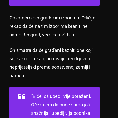
Govoreći o beogradskim izborima, Orlić je
rekao da će na tim izborima braniti ne
samo Beograd, već i celu Srbiju.
On smatra da će građani kazniti one koji
se, kako je rekao, ponašaju neodgovorno i
neprijateljski prema sopstvenoj zemlji i
narodu.
“Biće još ubedljivije poraženi.
Očekujem da bude samo još
snažnija i ubedljivija podrška