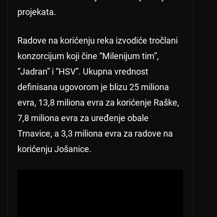
projekata.
Radove na korićenju reka izvodiće tročlani
konzorcijum koji čine “Milenijum tim”,
“Jadran” i “HSV”. Ukupna vrednost
definisana ugovorom je blizu 25 miliona
evra, 13,8 miliona evra za korićenje Raške,
7,8 miliona evra za uređenje obale
Trnavice, a 3,3 miliona evra za radove na
korićenju Jošanice.