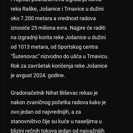
reka Raške, Jošanice i Trnavice u dužini
oko 7.200 metara a vrednost radova
iznosiće 25 miliona evra. Najpre će raditi
na izgradnji korita reke Jošanice u dužini
od 1013 metara, od Sportskog centra
“Šutenovac” nizvodno do ušća u Trnavicu.
Rok za završetak korićenja reke Jošanice
je avgust 2024. godine.
Gradonačelnik Nihat Biševac rekao je
nakon zvaničnog početka radova kako je
ovo jedan od najvrednijih, a za
stanovništvo čije su kuće u naseljima u
blizini rečnih tokova jedan od najvažnijih