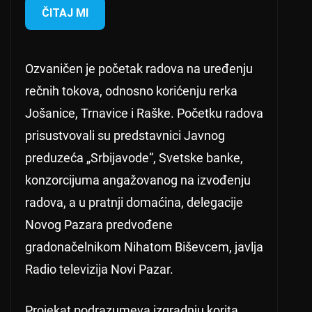
ČITAJ MI
Ozvaničen je početak radova na uređenju
rečnih tokova, odnosno korićenju rerka
Jošanice, Trnavice i Raške. Početku radova
prisustvovali su predstavnici Javnog
preduzeća „Srbijavode“, Svetske banke,
konzorcijuma angažovanog na izvođenju
radova, a u pratnji domaćina, delegacije
Novog Pazara predvođene
gradonačelnikom Nihatom Biševcem, javlja
Radio televizija Novi Pazar.
Projekat podrazumeva izgradnju korita