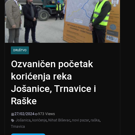
DRUŠTVO
Ozvaničen početak
korićenja reka
Jošanice, Trnavice i
Raške
27/02/2024
973 Views
Jošanica
,
korićenje
,
Nihat Biševac
,
novi pazar
,
raška
,
Trnavica