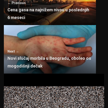
← Previous
p
o
Cena gasa na najnižem nivou u poslednjih
k
6 meseci
Next →
Novi slučaj morbila u Beogradu, oboleo os
mogodišnji dečak