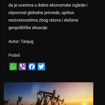
da je uverena u dobre ekonomske izglede i
otpornost globalne privrede, uprkos
neizvesnostima zbog ratova i složene
geopolitičke situacije.
Autor: Tanjug
Podeli
W
Vi
F
T
h
b
a
wi
at
er
c
tt
s
e
er
A
b
p
o