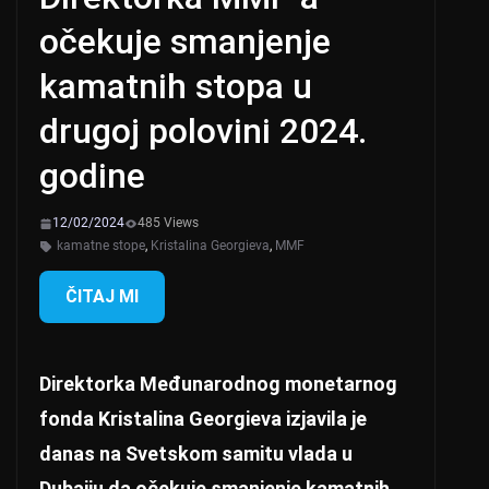
očekuje smanjenje
kamatnih stopa u
drugoj polovini 2024.
godine
12/02/2024
485 Views
kamatne stope
,
Kristalina Georgieva
,
MMF
ČITAJ MI
Direktorka Međunarodnog monetarnog
fonda Kristalina Georgieva izjavila je
danas na Svetskom samitu vlada u
Dubaiju da očekuje smanjenje kamatnih