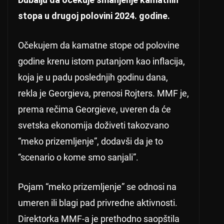
stopa u drugoj polovini 2024. godine.
Očekujem da kamatne stope od polovine
godine krenu istom putanjom kao inflacija,
koja je u padu poslednjih godinu dana,
rekla je Georgieva, prenosi Rojters. MMF je,
prema rečima Georgieve, uveren da će
svetska ekonomija doživeti takozvano
“meko prizemljenje”, dodavši da je to
“scenario o kome smo sanjali”.
Pojam “meko prizemljenje” se odnosi na
umeren ili blagi pad privredne aktivnosti.
Direktorka MMF-a je prethodno saopštila