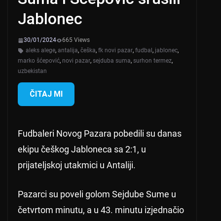
Jablonec
30/01/2024
665 Views
aleks alege
,
antalija
,
češka
,
fk novi pazar
,
fudbal
,
jablonec
,
marko šćepović
,
novi pazar
,
sejduba suma
,
surhon termez
,
uzbekistan
ČITAJ MI
Fudbaleri Novog Pazara pobedili su danas
ekipu češkog Jabloneca sa 2:1, u
prijateljskoj utakmici u Antaliji.
Pazarci su poveli golom Sejdube Sume u
četvrtom minutu, a u 43. minutu izjednačio