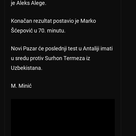
je Aleks Alege.
Konačan rezultat postavio je Marko
Šćepović u 70. minutu.
Novi Pazar će poslednji test u Antaliji imati
u sredu protiv Surhon Termeza iz
Uzbekistana.
M. Minić