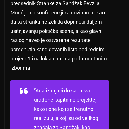
predsednik Stranke za Sandžak Fevzija
Murić je na konferenciji za novinare rekao
da ta stranka ne želi da doprinosi daljem
usitnjavanju političke scene, a kao glavni
razlog naveo je ostvarene rezultate
pomenutih kandidovanih lista pod rednim
brojem 1 i na loklalnim i na parlamentanim
izborima.
”Analizirajući do sada sve
urađene kapitalne projekte,
kako i one koji se trenutno
realizuju, a koji su od velikog
značaja za Sandžak, kao i