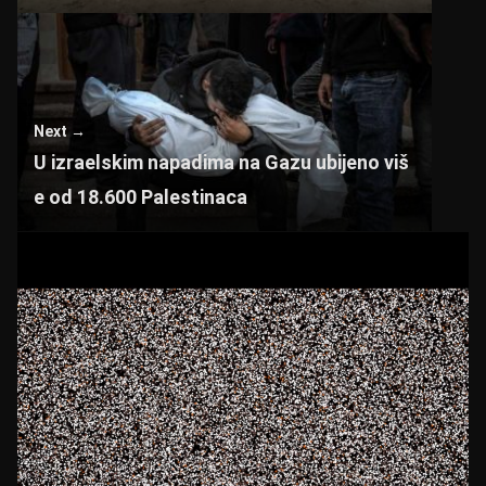
Next →
U izraelskim napadima na Gazu ubijeno viš
e od 18.600 Palestinaca