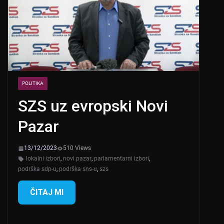
POLITIKA
SZS uz evropski Novi
Pazar
13/12/2023
510 Views
lokalni izbori
,
novi pazar
,
parlamentarni izbori
,
podrška sdp-u
,
podrška sns-u
,
szs
ČITAJ MI