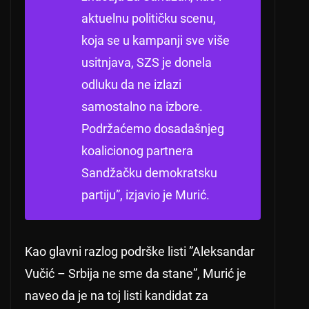
aktuelnu političku scenu,
koja se u kampanji sve više
usitnjava, SZS je donela
odluku da ne izlazi
samostalno na izbore.
Podržaćemo dosadašnjeg
koalicionog partnera
Sandžačku demokratsku
partiju”, izjavio je Murić.
Kao glavni razlog podrške listi ”Aleksandar
Vučić – Srbija ne sme da stane”, Murić je
naveo da je na toj listi kandidat za