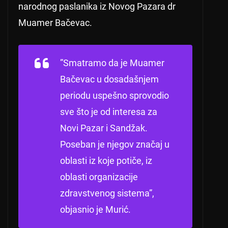
narodnog paslanika iz Novog Pazara dr
Muamer Bačevac.
”Smatramo da je Muamer
Bačevac u dosadašnjem
periodu uspešno sprovodio
sve što je od interesa za
Novi Pazar i Sandžak.
Poseban je njegov značaj u
oblasti iz koje potiče, iz
oblasti organizacije
zdravstvenog sistema”,
objasnio je Murić.