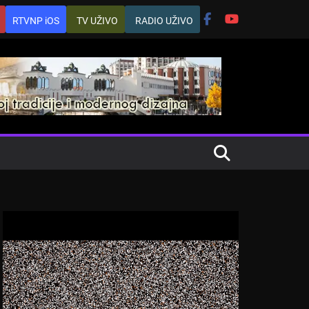
RTVNP iOS
TV UŽIVO
RADIO UŽIVO