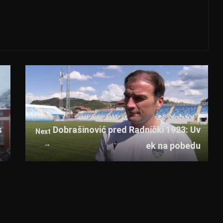
s
Dobrašinović pred Radnički 1923: Uv
Next
→
ek na pobedu