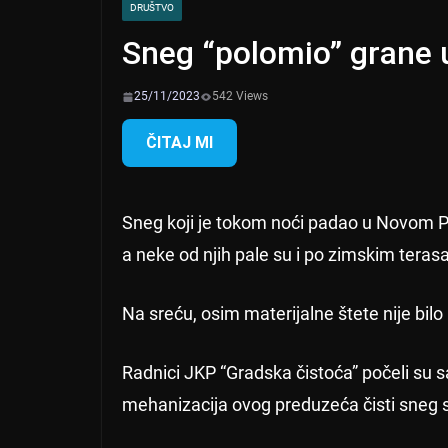
DRUŠTVO
Sneg “polomio” grane 
25/11/2023
542 Views
ČITAJ MI
Sneg koji je tokom noći padao u Novom P
a neke od njih pale su i po zimskim teras
Na sreću, osim materijalne štete nije bilo
Radnici JKP “Gradska čistoća” počeli su 
mehanizacija ovog preduzeća čisti sneg s