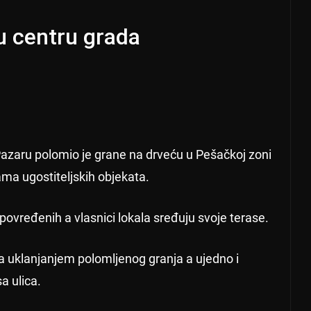
u centru grada
azaru polomio je grane na drveću u Pešačkoj zoni
ama ugostiteljskih objekata.
 povređenih a vlasnici lokala sređuju svoje terase.
sa uklanjanjem polomljenog granja a ujedno i
a ulica.