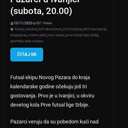
(subota, 20.00)
10/11/2023
561 Views
futsal
,
ivanjica
,
kmf ekonomac
,
kmf ivanjica
,
kmf novi pazar
,
kragujevac
,
marko perić
,
novi pazar
,
prva futsal liga srbije
,
sportska hala crnjevo
ČITAJ MI
Futsal ekipu Novog Pazara do kraja
kalendarske godine očekuju još tri
gostovanja. Prvo je u Ivanjici, u okviru
devetog kola Prve futsal lige Srbije.
Pazarci veruju da su pobedom kući nad