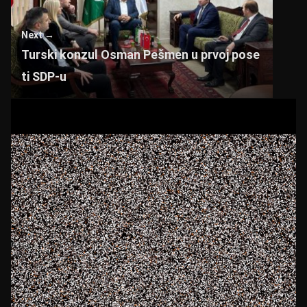
A
b
p
o
Next →
p
o
Turski konzul Osman Pešmen u prvoj pose
k
ti SDP-u