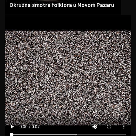
k
Okružna smotra folklora u Novom Pazaru