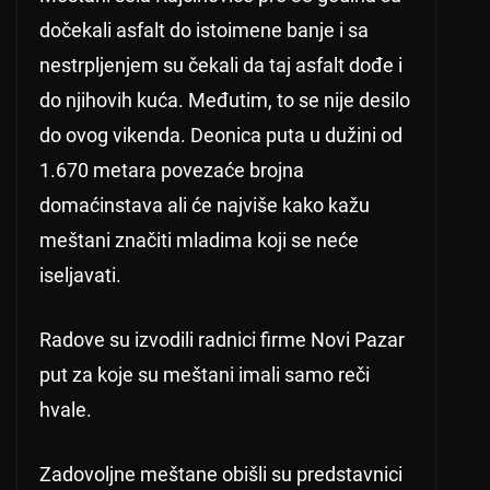
dočekali asfalt do istoimene banje i sa
nestrpljenjem su čekali da taj asfalt dođe i
do njihovih kuća. Međutim, to se nije desilo
do ovog vikenda. Deonica puta u dužini od
1.670 metara povezaće brojna
domaćinstava ali će najviše kako kažu
meštani značiti mladima koji se neće
iseljavati.
Radove su izvodili radnici firme Novi Pazar
put za koje su meštani imali samo reči
hvale.
Zadovoljne meštane obišli su predstavnici