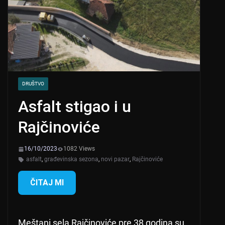
DRUŠTVO
Asfalt stigao i u
Rajčinoviće
16/10/2023
1082 Views
asfalt
,
građevinska sezona
,
novi pazar
,
Rajčinoviće
ČITAJ MI
Meštani sela Rajčinoviće pre 38 godina su